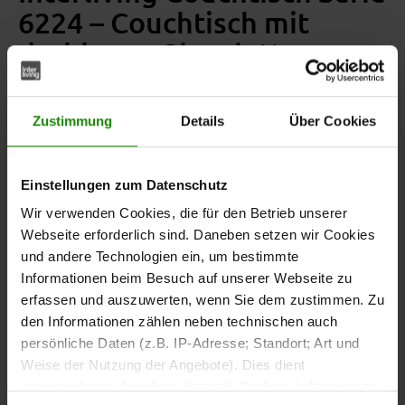
6224 – Couchtisch mit
drehbarer Glasplatte
Moderner Couchtisch aus
Holz, Glas und Metall
Zustimmung
Details
Über Cookies
Der Couchtisch aus der Interliving Couchtisch Serie 6224
Einstellungen zum Datenschutz
verbindet lackiertes Wildeichefurnier, Klarglas, anthrazit-
metallic- und silberfarben lackierte Metallelemente
Wir verwenden Cookies, die für den Betrieb unserer
sowie eine robuste MDF-Bodenplatte. Die Kombination
Webseite erforderlich sind. Daneben setzen wir Cookies
aus Holz, Glas und Metall sorgt für eine moderne und
und andere Technologien ein, um bestimmte
wohnliche Optik. So passt der Couchtisch in viele
Informationen beim Besuch auf unserer Webseite zu
Wohnräume.
erfassen und auszuwerten, wenn Sie dem zustimmen. Zu
den Informationen zählen neben technischen auch
persönliche Daten (z.B. IP-Adresse; Standort; Art und
Couchtisch mit drehbarer
Weise der Nutzung der Angebote). Dies dient
Glasplatte
verschiedenen Zwecken: Statistik Cookies helfen uns zu