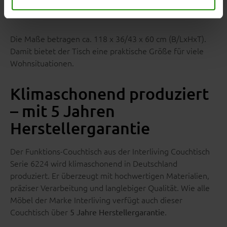
an.
Die Maße betragen ca. 118 x 36/43 x 60 cm (B/LxHxT).
Damit bietet der Tisch eine praktische Größe für viele
Wohnsituationen.
Klimaschonend produziert
– mit 5 Jahren
Herstellergarantie
Der Funktions-Couchtisch aus der Interliving Couchtisch
Serie 6224 wird klimaschonend in Deutschland
produziert. Er überzeugt mit hochwertigen Materialien,
präziser Verarbeitung und langlebiger Qualität. Wie alle
Möbel der Marke Interliving verfügt auch dieser
Couchtisch über
.
5 Jahre Herstellergarantie