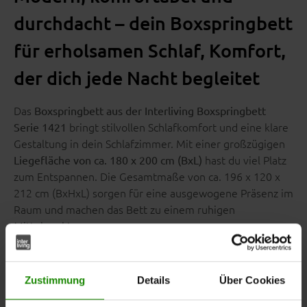
durchdacht – dein Boxspringbett
für erholsamen Schlaf, Komfort,
der dich jede Nacht begleitet
Das
Boxspringbett aus der Interliving Boxspringbett
bringt stilvollen Schlafkomfort und eine klare
Serie 1421
Gestaltung in dein Schlafzimmer. Mit einer großzügigen
hast du viel Platz
Liegefläche von ca. 180 x 200 cm (BxL)
zum Entspannen. Die Gesamtmaße von ca. 196 x 120 x
212 cm (BxHxL) sorgen für eine ausgewogene Präsenz im
Raum und machen das Bett zu einem ruhigen
Mittelpunkt.
Zustimmung
Details
Über Cookies
Ruhiges Design für dein