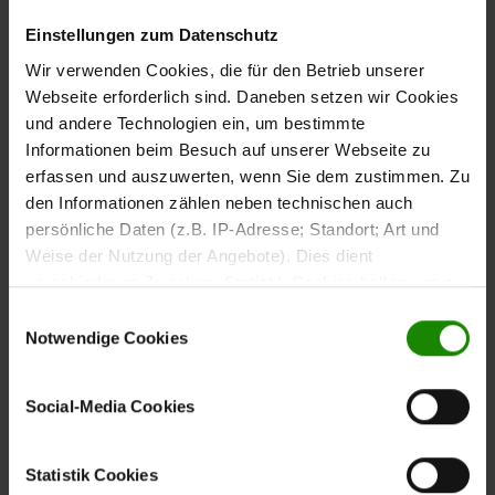
Schlafzimmer
Einstellungen zum Datenschutz
Wir verwenden Cookies, die für den Betrieb unserer
Der
schafft eine
Stoffbezug in hellgrauer Farbgebung
Webseite erforderlich sind. Daneben setzen wir Cookies
angenehme, zurückhaltende Atmosphäre und lässt sich
und andere Technologien ein, um bestimmte
vielseitig kombinieren. Das
geradlinige Polsterkopfteil
Informationen beim Besuch auf unserer Webseite zu
fügt sich harmonisch ins Gesamtbild ein und bietet dir
erfassen und auszuwerten, wenn Sie dem zustimmen. Zu
gleichzeitig eine bequeme Rückenlehne. Die schwarzen
den Informationen zählen neben technischen auch
Kunststofffüße in schwebender Optik unterstreichen die
persönliche Daten (z.B. IP-Adresse; Standort; Art und
moderne Ausstrahlung und sorgen für Stabilität.
Weise der Nutzung der Angebote). Dies dient
verschiedenen Zwecken: Statistik Cookies helfen uns zu
verstehen, wie Sie als Besucher unsere Webseite
Einwilligungsauswahl
nutzen, indem sie Informationen sammeln und sie
Notwendige Cookies
Mehrschichtiger Aufbau
anonymisiert für statistische Zwecke auszuwerten.
Marketing Cookies helfen uns, Ihnen personalisierte
für optimalen
Social-Media Cookies
Werbung anzuzeigen. Social-Media-Cookies ermöglichen
Liegekomfort
es, eine Verbindung zu sozialen Netzwerken aufzubauen,
um Inhalte und Werbung innerhalb Ihrer Netzwerke
Statistik Cookies
anzuzeigen. Sie können frei entscheiden, welche