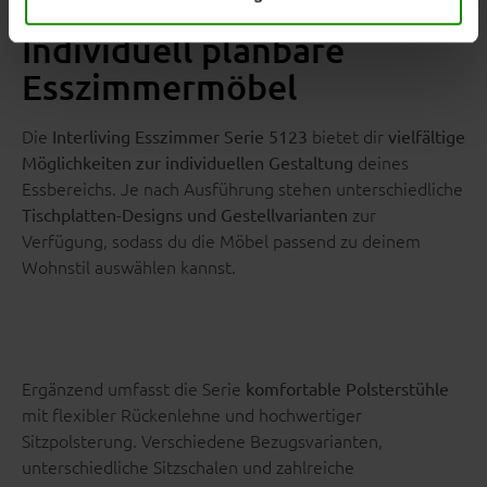
Individuell planbare
Esszimmermöbel
Die
bietet dir
Interliving Esszimmer Serie 5123
vielfältige
deines
Möglichkeiten zur individuellen Gestaltung
Essbereichs. Je nach Ausführung stehen unterschiedliche
zur
Tischplatten-Designs und Gestellvarianten
Verfügung, sodass du die Möbel passend zu deinem
Wohnstil auswählen kannst.
Ergänzend umfasst die Serie
komfortable Polsterstühle
mit flexibler Rückenlehne und hochwertiger
Sitzpolsterung. Verschiedene Bezugsvarianten,
unterschiedliche Sitzschalen und zahlreiche