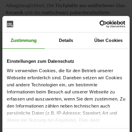
Alltagstauglichkeit. Die
Tischplatte aus oxidfarbener Glas-
und das
Keramik
mattschwarz pulverbeschichtete
sorgen für eine klare, zeitgemäße Optik.
Metallgestell
Dank der integrierten Verlängerungsfunktion passt sich
der Tisch flexibel an deine Anforderungen an.
Zustimmung
Details
Über Cookies
Einstellungen zum Datenschutz
Mehr Platz, wenn du ihn
Wir verwenden Cookies, die für den Betrieb unserer
brauchst
Webseite erforderlich sind. Daneben setzen wir Cookies
und andere Technologien ein, um bestimmte
Mit einem
Mittelauszug und einer integrierten
Informationen beim Besuch auf unserer Webseite zu
lässt sich der Esstisch komfortabel
Klappeinlage
von ca.
erfassen und auszuwerten, wenn Sie dem zustimmen. Zu
. Die leichtgängige
220 cm auf ca. 340 cm verlängern
den Informationen zählen neben technischen auch
Auszugstechnik ermöglicht eine einfache Handhabung
persönliche Daten (z.B. IP-Adresse; Standort; Art und
und schafft bei Bedarf zusätzliche Platzreserven für
Weise der Nutzung der Angebote). Dies dient
Familie, Freunde oder Gäste.
verschiedenen Zwecken: Statistik Cookies helfen uns zu