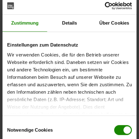
der Armlehnstuhl für verschiedene Essbereiche. Die
beträgt ca. 54 cm und unterstützt eine
Sitzhöhe
komfortable Sitzposition am Esstisch.
Zustimmung
Details
Über Cookies
Für den Sitzkomfort sorgt eine
Einstellungen zum Datenschutz
. Sie bietet eine
Taschenfederkernpolsterung im Sitz
gleichmäßige Druckverteilung und eine komfortable
Wir verwenden Cookies, die für den Betrieb unserer
Sitzfläche. Die Rückenlehne ist mit einer viskoelastischen
Webseite erforderlich sind. Daneben setzen wir Cookies
Komfortpolsterung ausgestattet, die den Rücken
und andere Technologien ein, um bestimmte
unterstützt und auch bei längerer Nutzung für
Informationen beim Besuch auf unserer Webseite zu
angenehmen Sitzkomfort sorgt.
erfassen und auszuwerten, wenn Sie dem zustimmen. Zu
den Informationen zählen neben technischen auch
persönliche Daten (z.B. IP-Adresse; Standort; Art und
Die gepolsterten Armlehnen bieten zusätzlichen Komfort
Weise der Nutzung der Angebote). Dies dient
und unterstützen eine entspannte Sitzhaltung.
verschiedenen Zwecken: Statistik Cookies helfen uns zu
verstehen, wie Sie als Besucher unsere Webseite
Einwilligungsauswahl
nutzen, indem sie Informationen sammeln und sie
Notwendige Cookies
anonymisiert für statistische Zwecke auszuwerten.