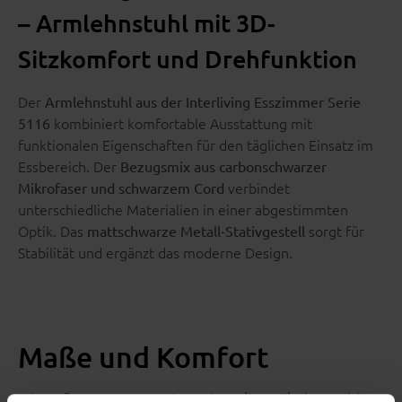
– Armlehnstuhl mit 3D-
Sitzkomfort und Drehfunktion
Der
Armlehnstuhl aus der Interliving Esszimmer Serie
kombiniert komfortable Ausstattung mit
5116
funktionalen Eigenschaften für den täglichen Einsatz im
Essbereich. Der
Bezugsmix aus carbonschwarzer
verbindet
Mikrofaser und schwarzem Cord
unterschiedliche Materialien in einer abgestimmten
Optik. Das
sorgt für
mattschwarze Metall-Stativgestell
Stabilität und ergänzt das moderne Design.
Maße und Komfort
Mit Maßen von ca.
eignet sich
62 x 90 x 63 cm (BxHxT)