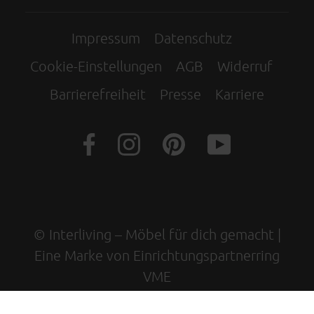
Impressum
Datenschutz
Cookie-Einstellungen
AGB
Widerruf
Barrierefreiheit
Presse
Karriere
© Interliving – Möbel für dich gemacht |
Eine Marke von Einrichtungspartnerring
VME