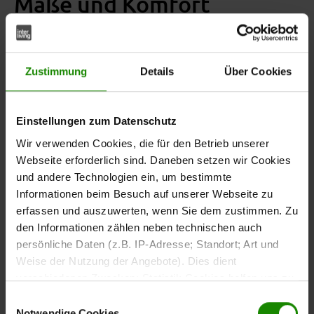
Maße und Komfort
Mit Maßen von ca.
eignet sich
62 x 90 x 63 cm (BxHxT)
der Armlehnstuhl für verschiedene Essbereiche. Die
beträgt ca. 54 cm und unterstützt eine
Sitzhöhe
Zustimmung
Details
Über Cookies
komfortable Sitzposition am Esstisch.
Einstellungen zum Datenschutz
Für den Sitzkomfort sorgt eine
. Sie bietet eine
Taschenfederkernpolsterung im Sitz
Wir verwenden Cookies, die für den Betrieb unserer
gleichmäßige Druckverteilung und eine komfortable
Webseite erforderlich sind. Daneben setzen wir Cookies
Sitzfläche. Die Rückenlehne ist mit einer viskoelastischen
und andere Technologien ein, um bestimmte
Komfortpolsterung ausgestattet, die den Rücken
Informationen beim Besuch auf unserer Webseite zu
unterstützt und auch bei längerer Nutzung für
erfassen und auszuwerten, wenn Sie dem zustimmen. Zu
angenehmen Sitzkomfort sorgt.
den Informationen zählen neben technischen auch
persönliche Daten (z.B. IP-Adresse; Standort; Art und
Weise der Nutzung der Angebote). Dies dient
Die gepolsterten Armlehnen bieten zusätzlichen Komfort
verschiedenen Zwecken: Statistik Cookies helfen uns zu
und unterstützen eine entspannte Sitzhaltung.
verstehen, wie Sie als Besucher unsere Webseite
Einwilligungsauswahl
nutzen, indem sie Informationen sammeln und sie
Notwendige Cookies