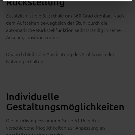
Rückstellung
Zusätzlich ist die
. Nach
Sitzschale um 360 Grad drehbar
dem Aufstehen bewegt sich der Stuhl durch die
selbstständig in seine
automatische Rückstellfunktion
Ausgangsposition zurück.
Dadurch bleibt die Ausrichtung des Stuhls nach der
Nutzung erhalten.
Individuelle
Gestaltungsmöglichkeiten
Die
bietet
Interliving Esszimmer Serie 5116
verschiedene Möglichkeiten zur Anpassung an
persönliche Wohnwünsche.