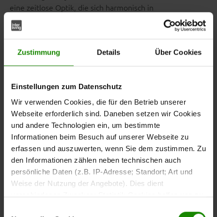
eine zeitlose Optik, die sich harmonisch in
unterschiedliche Wohnstile einfügt. Die Oberfläche fühlt
sich angenehm weich an und ist zugleich besonders
pflegeleicht. Das stabile
Vierfußgestell aus
Zustimmung
Details
Über Cookies
sorgt für einen sicheren Stand
mattschwarzem Metall
und rundet das Design des
Armlehn-Vierfußstuhls
modern ab.
Einstellungen zum Datenschutz
Wir verwenden Cookies, die für den Betrieb unserer
Webseite erforderlich sind. Daneben setzen wir Cookies
und andere Technologien ein, um bestimmte
Drehfunktion mit
Informationen beim Besuch auf unserer Webseite zu
Rückstellung für mehr
erfassen und auszuwerten, wenn Sie dem zustimmen. Zu
den Informationen zählen neben technischen auch
Bewegungsfreiheit
persönliche Daten (z.B. IP-Adresse; Standort; Art und
Weise der Nutzung der Angebote). Dies dient
Besonderes Highlight: Die integrierte
Drehfunktion mit
verschiedenen Zwecken: Statistik Cookies helfen uns zu
. Du kannst dich flexibel
automatischer Rückstellung
verstehen, wie Sie als Besucher unsere Webseite
Einwilligungsauswahl
bewegen und der Stuhl kehrt nach dem Aufstehen