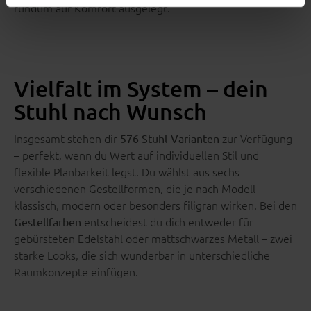
rundum auf Komfort ausgelegt.
Vielfalt im System – dein
Stuhl nach Wunsch
Insgesamt stehen dir
zur Verfügung
576 Stuhl-Varianten
– perfekt, wenn du Wert auf individuellen Stil und
flexible Planbarkeit legst. Du wählst aus sechs
verschiedenen Gestellformen, die je nach Modell
klassisch, modern oder besonders filigran wirken. Bei den
entscheidest du dich entweder für
Gestellfarben
gebürsteten Edelstahl oder mattschwarzes Metall – zwei
starke Looks, die sich wunderbar in unterschiedliche
Raumkonzepte einfügen.