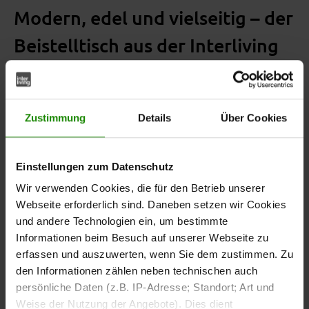
Modern, edel und vielseitig – der
Beistelltisch aus der Interliving
Couchtisch Serie 6220
Der
aus der Couchtisch Serie 6220
Beistelltisch
Zustimmung
Details
Über Cookies
begeistert mit seinem markanten Design und
hochwertigen Materialien. Die
titanfarbene Keramik-
in Kombination mit dem
Tischplatte
mattschwarz
Einstellungen zum Datenschutz
verleiht dem Tisch eine moderne,
lackierten Stahlgestell
elegante Ausstrahlung – perfekt für stilbewusste
Wir verwenden Cookies, die für den Betrieb unserer
Wohnräume.
Webseite erforderlich sind. Daneben setzen wir Cookies
und andere Technologien ein, um bestimmte
Informationen beim Besuch auf unserer Webseite zu
erfassen und auszuwerten, wenn Sie dem zustimmen. Zu
den Informationen zählen neben technischen auch
Design mit Charakter und
persönliche Daten (z.B. IP-Adresse; Standort; Art und
Qualität
Weise der Nutzung der Angebote). Dies dient