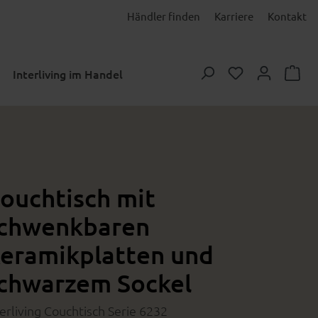
Händler finden
Karriere
Kontakt
Du hast 0 Prod
Interliving im Handel
ouchtisch mit
chwenkbaren
eramikplatten und
chwarzem Sockel
terliving Couchtisch Serie 6232