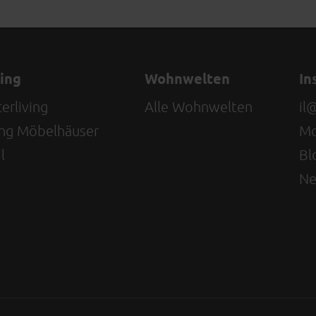
ving
Wohnwelten
In
erliving
Alle Wohnwelten
il
ving Möbelhäuser
Mo
l
Bl
Ne