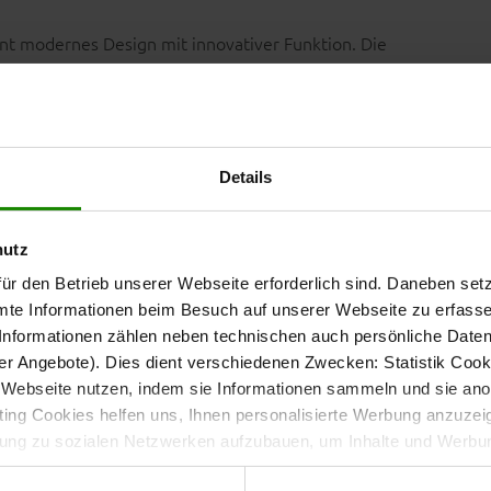
eint modernes Design mit innovativer Funktion. Die
e elegante, urbane Ausstrahlung, während das
mattschwarz
zt und für eine klare Linienführung sorgt. So wird der
ppe.
Details
h der Tisch flexibel deinem Platzbedarf an – kompakt im
hutz
ür den Betrieb unserer Webseite erforderlich sind. Daneben se
mte Informationen beim Besuch auf unserer Webseite zu erfas
nformationen zählen neben technischen auch persönliche Daten 
r Angebote). Dies dient verschiedenen Zwecken: Statistik Cook
che im Handumdrehen
Webseite nutzen, indem sie Informationen sammeln und sie anony
ng Cookies helfen uns, Ihnen personalisierte Werbung anzuzei
dung zu sozialen Netzwerken aufzubauen, um Inhalte und Werbun
232 sind die um
. Beim Drehen
180 ° drehbaren Tischplatten
 entscheiden, welche Kategorien sie neben den notwendigen Coo
liche Ablagefläche. So verwandelst du deinen kompakten