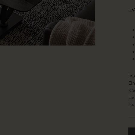
UV
Int
Ein
Kon
Um
Fac