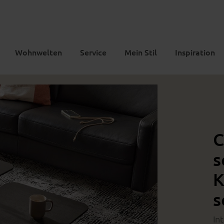
Wohnwelten
Service
Mein Stil
Inspiration
C
s
K
s
In