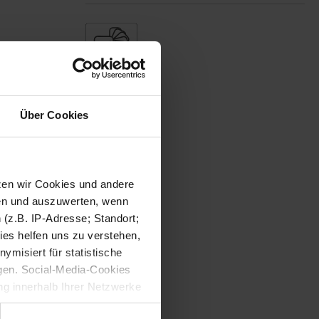
Über Cookies
tzen wir Cookies und andere
sen und auszuwerten, wenn
(z.B. IP-Adresse; Standort;
ies helfen uns zu verstehen,
misiert für statistische
gen. Social-Media-Cookies
g innerhalb Ihrer Netzwerke
kies zulassen möchten.