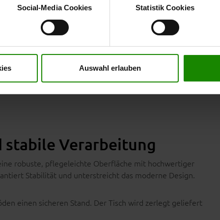
wenn Sie nur notwendige Cookies zulassen wollen, oder auf „
Ein
Social-Media Cookies
Statistik Cookies
nverstanden sind. Über „
Einstellungen
“ können sie eine Auswahl 
t mit Wirkung für die Zukunft widerrufen. Für weitere Informatione
er Impressum finden Sie
hier
.
e ca. 6 mm starke Glasplatte geklebt ist, und misst ca. 95 x 60
hat eine Größe von ca. 65 x 45 cm (B/LxT),
icherheitsglas
ies
Auswahl erlauben
se durchdachte Konstruktion verbindet Stabilität mit
 stabile Verarbeitung
eine robuste, pflegeleichte Oberfläche mit hochwertiger
antiert Stabilität und unterstreicht das moderne Design.
en einen sicheren Stand. Der Tisch wird zerlegt geliefert