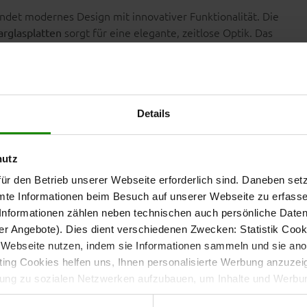
bindet modernes Design mit innovativer Funktionalität. Die
sorgt für eine elegante, zeitlose Optik. Das
arglasplatten
en markanten Kontrast und verleiht dem Wohnzimmertisch
Details
ch der Couchtisch flexibel deinem Wohnraum an – kompakt
gst.
hutz
ür den Betrieb unserer Webseite erforderlich sind. Daneben se
mte Informationen beim Besuch auf unserer Webseite zu erfas
nformationen zählen neben technischen auch persönliche Daten 
r Angebote). Dies dient verschiedenen Zwecken: Statistik Cook
ximale Flexibilität
Webseite nutzen, indem sie Informationen sammeln und sie anony
ng Cookies helfen uns, Ihnen personalisierte Werbung anzuzei
. Beim Drehen entfalten sich die Ebenen
baren Tischplatten
dung zu sozialen Netzwerken aufzubauen, um Inhalte und Werbun
che. So wird aus einem kompakten Sofatisch ein großzügiger
 entscheiden, welche Kategorien sie neben den notwendigen Coo
che Abende.