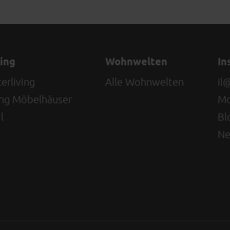
ving
Wohnwelten
In
erliving
Alle Wohnwelten
il
ving Möbelhäuser
Mo
l
Bl
Ne