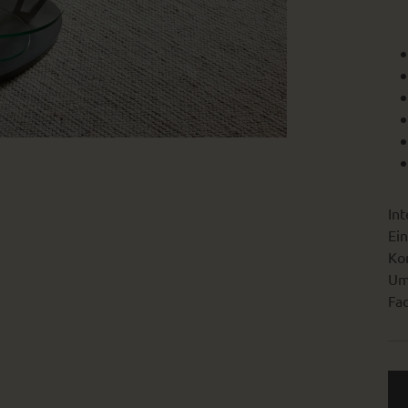
Int
Ein
Kon
Um
Fac