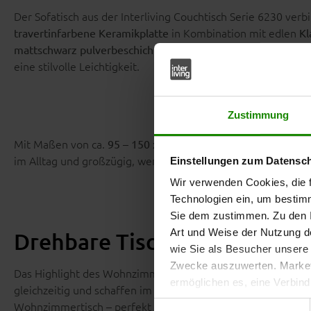
Der Sofatisch aus der Interliving Couchtisch Serie 6230 ver
in Kombination mit edlen
travertinfarbene Keramikplatte
Kl
setzt dazu ein
mattschwarz pulverbeschichtete Stahlgestell
eine stilvolle Leichtigkeit.
Zustimmung
Mit Maßen von ca.
passt si
95 – 150 x 43 x 60 cm (B/LxHxT)
im Alltag und großzügig, wenn du mehr Ablagefläche benöti
Einstellungen zum Datensc
Wir verwenden Cookies, die f
Technologien ein, um bestim
Sie dem zustimmen. Zu den I
Art und Weise der Nutzung de
Drehbare Tischplatten für ma
wie Sie als Besucher unsere 
Zwecke auszuwerten. Marketi
Das Highlight des Wohnzimmertisches sind die
um 360° dreh
ermöglichen es, eine Verbin
gleichzeitig und schaffen im Handumdrehen zusätzliche Flä
anzuzeigen. Sie können frei
Wohnzimmertisch – perfekt für Gäste, Snacks oder gemütli
Einwilligungsauswahl