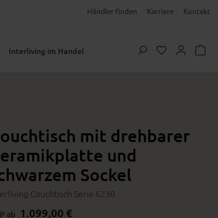
Händler finden
Karriere
Kontakt
Du hast 0 Prod
Interliving im Handel
ouchtisch mit drehbarer
eramikplatte und
chwarzem Sockel
terliving Couchtisch Serie 6230
1.099,00 €
P ab