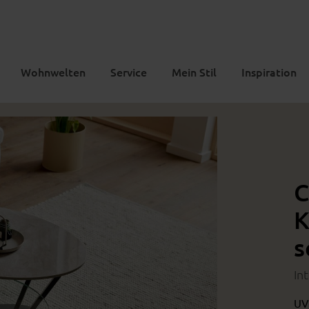
Wohnwelten
Service
Mein Stil
Inspiration
C
K
s
In
UV