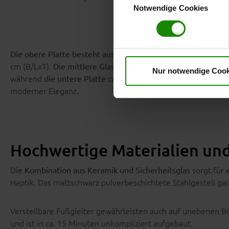
Klicken Sie auf „
Ablehnen
“, 
Notwendige Cookies
dem Einsatz aller Cookies ei
erteilte Einwilligung jederzei
Datenschutzhinweise
. Uns
, die auf ein
Die obere Platte besteht aus ca. 3 mm Keramik
cm (B/LxT).
aus ca. 10 mm starkem
Die mittlere Glasplatte
S
Nur notwendige Cook
während
ca. 40 x 29 cm (B/LxT) misst. Die
die untere Platte
moderner Eleganz.
Hochwertige Materialien und
Die
sorgt für 
Kombination aus Keramik und Sicherheitsglas
Haptik. Das mattschwarz pulverbeschichtete Stahlgestell gar
Verstellbare Fußgleiter gewährleisten auch auf unebenen Böd
und ist in ca. 15 Minuten unkompliziert aufgebaut.