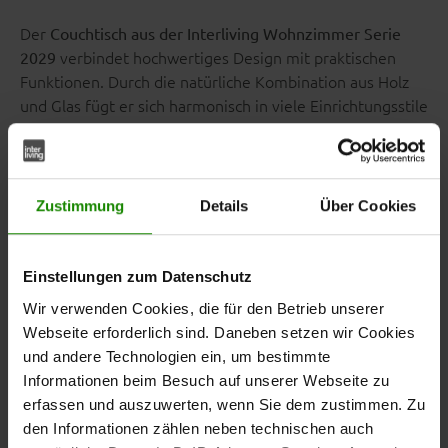
Der
Couchtisch aus der Interliving Wohnzimmer Serie
verbindet hochwertiges Design mit praktischen
2029
Funktionen. Durch die natürliche Kombination aus Holz
und Glas fügt er sich harmonisch in viele Einrichtungsstile
ein und ergänzt dein Wohnzimmer mit einer modernen,
wohnlichen Ausstrahlung.
Zustimmung
Details
Über Cookies
Mit Maßen von ca.
bietet dir
120 x 41 x 70 cm (B/LxHxT)
Einstellungen zum Datenschutz
der Couchtisch viel Platz für Getränke, Bücher,
Wir verwenden Cookies, die für den Betrieb unserer
Dekorationen oder Dinge des täglichen Bedarfs.
Webseite erforderlich sind. Daneben setzen wir Cookies
Gleichzeitig bleibt er angenehm kompakt und passt
und andere Technologien ein, um bestimmte
sowohl in kleinere als auch in großzügig geschnittene
Informationen beim Besuch auf unserer Webseite zu
Wohnbereiche.
erfassen und auszuwerten, wenn Sie dem zustimmen. Zu
den Informationen zählen neben technischen auch