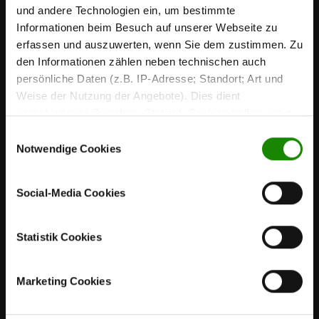
und andere Technologien ein, um bestimmte
Informationen beim Besuch auf unserer Webseite zu
erfassen und auszuwerten, wenn Sie dem zustimmen. Zu
den Informationen zählen neben technischen auch
persönliche Daten (z.B. IP-Adresse; Standort; Art und
Weise der Nutzung der Angebote). Dies dient
Händler finden
verschiedenen Zwecken: Statistik Cookies helfen uns zu
verstehen, wie Sie als Besucher unsere Webseite
Einwilligungsauswahl
Vertrag widerrufen
nutzen, indem sie Informationen sammeln und sie
Notwendige Cookies
anonymisiert für statistische Zwecke auszuwerten.
Marketing Cookies helfen uns, Ihnen personalisierte
Interliving
Social-Media Cookies
Werbung anzuzeigen. Social-Media-Cookies ermöglichen
es, eine Verbindung zu sozialen Netzwerken aufzubauen,
Wohnwelten
um Inhalte und Werbung innerhalb Ihrer Netzwerke
Statistik Cookies
anzuzeigen. Sie können frei entscheiden, welche
Inspiration
Kategorien sie neben den notwendigen Cookies zulassen
Marketing Cookies
möchten. Klicken Sie auf „
Ablehnen
“, wenn Sie nur
Service
notwendige Cookies zulassen wollen, oder auf
„
Einverstanden
“, wenn Sie mit dem Einsatz aller Cookies