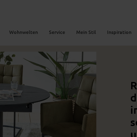
Wohnwelten
Service
Mein Stil
Inspiration
R
d
i
s
u