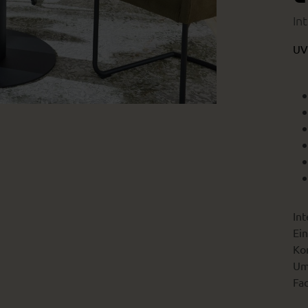
In
UV
Int
Ein
Kon
Um
Fac