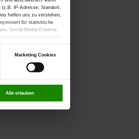
(z.B. IP-Adresse; Standort;
ies helfen uns zu verstehen,
misiert für statistische
gen. Social-Media-Cookies
g innerhalb Ihrer Netzwerke
kies zulassen möchten.
verstanden
“, wenn Sie mit
Marketing Cookies
treffen. Sie können eine
n lesen Sie bitte unsere
Alle erlauben