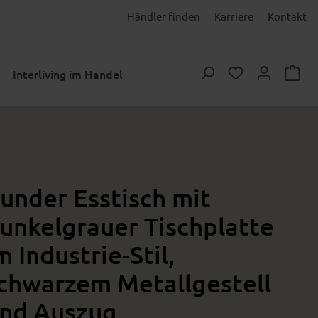
Händler finden
Karriere
Kontakt
Du hast 0 Prod
Interliving im Handel
under Esstisch mit
unkelgrauer Tischplatte
m Industrie-Stil,
chwarzem Metallgestell
nd Auszug