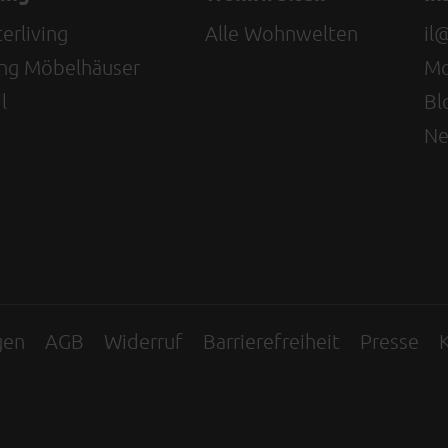
erliving
Alle Wohnwelten
il
ving Möbelhäuser
Mo
l
Bl
Ne
gen
AGB
Widerruf
Barrierefreiheit
Presse
K