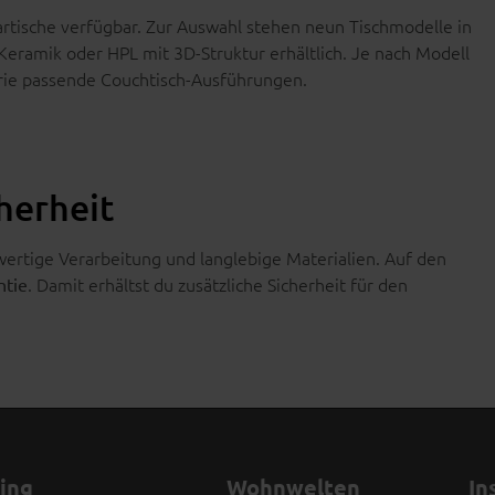
artische verfügbar. Zur Auswahl stehen neun Tischmodelle in
-Keramik oder HPL mit 3D-Struktur erhältlich. Je nach Modell
erie passende Couchtisch-Ausführungen.
cherheit
rtige Verarbeitung und langlebige Materialien. Auf den
. Damit erhältst du zusätzliche Sicherheit für den
ntie
ving
Wohnwelten
In