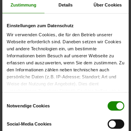
Zustimmung
Details
Über Cookies
Schlafzimmer Serie 1024
Das
Bettgestell aus der Interliving Schlafzimmer Serie
Einstellungen zum Datenschutz
ist mit
gestaltet.
1024
Echtholzfurnier in Balkeneiche
Wir verwenden Cookies, die für den Betrieb unserer
ergänzen das Design. Das
Anthrazitfarbene Zierleisten
Webseite erforderlich sind. Daneben setzen wir Cookies
verleiht dem Bett eine klare
Holzfußteil in Schwebeoptik
und andere Technologien ein, um bestimmte
und moderne Linienführung.
Informationen beim Besuch auf unserer Webseite zu
erfassen und auszuwerten, wenn Sie dem zustimmen. Zu
den Informationen zählen neben technischen auch
persönliche Daten (z.B. IP-Adresse; Standort; Art und
Komfortable Liegefläche
Weise der Nutzung der Angebote). Dies dient
verschiedenen Zwecken: Statistik Cookies helfen uns zu
für zwei Personen
verstehen, wie Sie als Besucher unsere Webseite
Einwilligungsauswahl
nutzen, indem sie Informationen sammeln und sie
Notwendige Cookies
Mit einer
bietet
Liegefläche von ca. 180 x 200 cm (BxL)
anonymisiert für statistische Zwecke auszuwerten.
das Bettgestell ausreichend Platz für zwei Personen. Die
Marketing Cookies helfen uns, Ihnen personalisierte
Gesamtmaße betragen ca. 189 x 101 x 210 cm (BxHxL).
Social-Media Cookies
Werbung anzuzeigen. Social-Media-Cookies ermöglichen
Die Bettseiten- und Fußteilhöhe liegt bei ca. 48 cm.