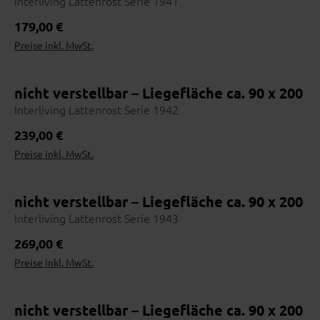
Interliving Lattenrost Serie 1941
Persönlicher Ansprechpartner
Vom ersten Beratungsgespräch bis zur Lieferung: ein Team, das
Preis absteigend
Regulärer Preis:
179,00 €
dich und dein Möbelstück kennt – mit Namen, Gesicht und
Preise inkl. MwSt.
Erfahrung.
Topseller
nicht verstellbar – Liegefläche ca. 90 x 200
Interliving Lattenrost Serie 1942
Online entdecken
1
Vorab inspirieren lassen
Regulärer Preis:
239,00 €
Händler finden
Preise inkl. MwSt.
2
Nutze die Händlersuche
Vor Ort erleben
3
nicht verstellbar – Liegefläche ca. 90 x 200
Stoffe & Farben prüfen
Interliving Lattenrost Serie 1943
Beraten lassen
4
Maße, Materialien, Lieferzeit
Regulärer Preis:
269,00 €
Preise inkl. MwSt.
Bestellen
5
Bequem im Haus abschließen
nicht verstellbar – Liegefläche ca. 90 x 200