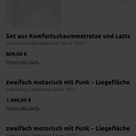
Set aus Komfortschaummatratze und Lattenr
Interliving Matratzen-Set Serie 1919
Regulärer Preis:
809,00 €
Preise inkl. MwSt.
zweifach motorisch mit Funk – Liegefläche c
Interliving Lattenrost Serie 1950
Regulärer Preis:
1.999,00 €
Preise inkl. MwSt.
zweifach motorisch mit Funk – Liegefläche c
Interliving Lattenrost Serie 1950