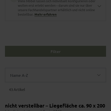
Viele Möbel lassen sich individuell konfigurieren oder
wollen erst erlebt werden – darum sind sie nur über
unsere Fachhandelspartner erhältlich und nicht online
bestellbar.
Mehr erfahren
Material zum Anfassen
Stoffe und Holzarten erlebt man nicht am Bildschirm. Polster
fühlen, Nähte prüfen, Farben im Tageslicht sehen.
Filter
Maßgefertigt für dich
Name A-Z
Größe, Bezug, Funktionen, Farbe – fast jedes Möbelstück lässt
sich individuell konfigurieren. Dein Berater vor Ort kennt jede
Name A-Z
Option.
43 Artikel
Name Z-A
nicht verstellbar – Liegefläche ca. 90 x 200
Preis aufsteigend