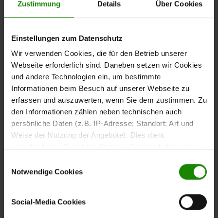
Zustimmung
Details
Über Cookies
Interliving Lattenrost Medikontur Serie 1952
Regulärer Preis:
279,00 €
Einstellungen zum Datenschutz
Preise inkl. MwSt.
Wir verwenden Cookies, die für den Betrieb unserer
Webseite erforderlich sind. Daneben setzen wir Cookies
nicht verstellbar – Liegefläche ca. 90 x 200
und andere Technologien ein, um bestimmte
Interliving Lattenrost Medikontur Serie 1953
Informationen beim Besuch auf unserer Webseite zu
Regulärer Preis:
299,00 €
erfassen und auszuwerten, wenn Sie dem zustimmen. Zu
den Informationen zählen neben technischen auch
Preise inkl. MwSt.
persönliche Daten (z.B. IP-Adresse; Standort; Art und
Weise der Nutzung der Angebote). Dies dient
rechts mit Hebehilfe – Liegefläche ca. 90 x
verschiedenen Zwecken: Statistik Cookies helfen uns zu
Interliving Lattenrost Medikontur Serie 1952
verstehen, wie Sie als Besucher unsere Webseite
Einwilligungsauswahl
nutzen, indem sie Informationen sammeln und sie
Notwendige Cookies
Regulärer Preis:
619,00 €
anonymisiert für statistische Zwecke auszuwerten.
Preise inkl. MwSt.
Marketing Cookies helfen uns, Ihnen personalisierte
Social-Media Cookies
Werbung anzuzeigen. Social-Media-Cookies ermöglichen
es, eine Verbindung zu sozialen Netzwerken aufzubauen,