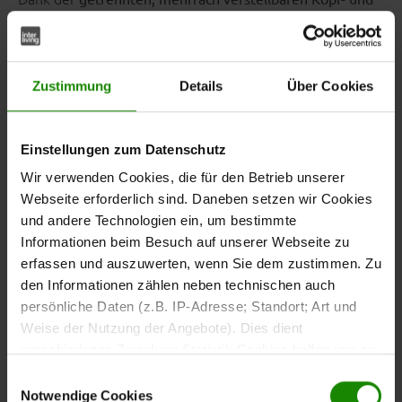
kannst du deine Liegeposition ganz einfach und
Fußteile
präzise anpassen. Ob du entspannt lesen, dich erholen
oder deine Beine hochlagern möchtest – mit wenigen
Handgriffen findest du deine persönliche
Zustimmung
Details
Über Cookies
Wohlfühlposition für erholsame Nächte und entspannte
Stunden.
Einstellungen zum Datenschutz
Wir verwenden Cookies, die für den Betrieb unserer
Webseite erforderlich sind. Daneben setzen wir Cookies
und andere Technologien ein, um bestimmte
Hochwertige Verarbeitung
Informationen beim Besuch auf unserer Webseite zu
– langlebig, stabil und leise
erfassen und auszuwerten, wenn Sie dem zustimmen. Zu
den Informationen zählen neben technischen auch
Der Lattenrahmen ist passgenau gefertigt und kommt
persönliche Daten (z.B. IP-Adresse; Standort; Art und
ohne Schrauben aus, wodurch er dauerhaft geräuschfrei
Weise der Nutzung der Angebote). Dies dient
bleibt. Die präzise handwerkliche Konstruktion garantiert
verschiedenen Zwecken: Statistik Cookies helfen uns zu
Stabilität und Langlebigkeit – so bleibt dein Liegekomfort
verstehen, wie Sie als Besucher unsere Webseite
Einwilligungsauswahl
über viele Jahre hinweg konstant hoch.
nutzen, indem sie Informationen sammeln und sie
Notwendige Cookies