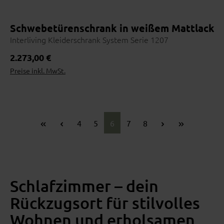
Schwebetürenschrank in weißem Mattlack m
Interliving Kleiderschrank System Serie 1207
Regulärer Preis:
2.273,00 €
Preise inkl. MwSt.
Seite
Seite
Seite
Seite
Seite
4
5
6
7
8
Schlafzimmer – dein
Rückzugsort für stilvolles
Wohnen und erholsamen