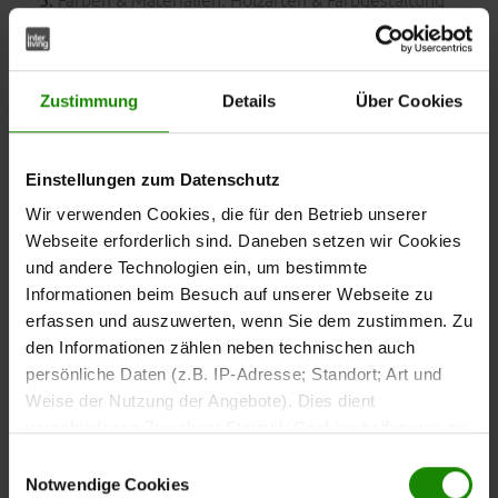
Beleuchtung: Licht für Atmosphäre & Funktion
Zustimmung
Details
Über Cookies
Raumklima, Akustik & Ordnung
Einstellungen zum Datenschutz
Komplette Schlafzimmer-Sets
Wir verwenden Cookies, die für den Betrieb unserer
Webseite erforderlich sind. Daneben setzen wir Cookies
Interliving – Inspiration für dein Schlafzimmer
und andere Technologien ein, um bestimmte
Informationen beim Besuch auf unserer Webseite zu
Tipps für dein perfektes Schlafzimmer
erfassen und auszuwerten, wenn Sie dem zustimmen. Zu
den Informationen zählen neben technischen auch
Weitere Inspirationen
persönliche Daten (z.B. IP-Adresse; Standort; Art und
Weise der Nutzung der Angebote). Dies dient
verschiedenen Zwecken: Statistik Cookies helfen uns zu
Schlafzimmermöbel:
verstehen, wie Sie als Besucher unsere Webseite
Einwilligungsauswahl
Funktionen &
nutzen, indem sie Informationen sammeln und sie
Notwendige Cookies