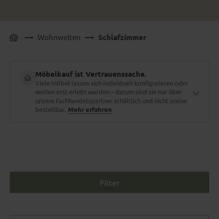
Wohnwelten
Schlafzimmer
Möbelkauf ist Vertrauenssache.
Viele Möbel lassen sich individuell konfigurieren oder
wollen erst erlebt werden – darum sind sie nur über
unsere Fachhandelspartner erhältlich und nicht online
bestellbar.
Mehr erfahren
Material zum Anfassen
Stoffe und Holzarten erlebt man nicht am Bildschirm. Polster
fühlen, Nähte prüfen, Farben im Tageslicht sehen.
Filter