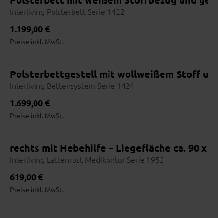
Polsterbett mit weißem Stoffbezug und gepo
Interliving Polsterbett Serie 1422
Beraten lassen
4
Maße, Materialien, Lieferzeit
Regulärer Preis:
1.199,00 €
Preise inkl. MwSt.
Bestellen
5
Bequem im Haus abschließen
Polsterbettgestell mit wollweißem Stoff und
Interliving Bettensystem Serie 1424
Wohnbeispiel
Regulärer Preis:
1.699,00 €
Preise inkl. MwSt.
Online erhältlich
rechts mit Hebehilfe – Liegefläche ca. 90 x
Interliving Lattenrost Medikontur Serie 1952
Regulärer Preis:
619,00 €
Preise inkl. MwSt.