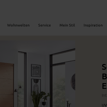
Wohnwelten
Service
Mein Stil
Inspiration
S
B
E
In
UV