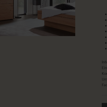
Int
Ein
Kon
Um
Fac