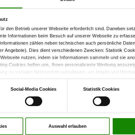
und sorgen für eine klare optische Gliederung der Front.
hutz
ür den Betrieb unserer Webseite erforderlich sind. Daneben se
mte Informationen beim Besuch auf unserer Webseite zu erfas
Wäsche
nformationen zählen neben technischen auch persönliche Daten 
r Angebote). Dies dient verschiedenen Zwecken: Statistik Cook
Schwebetürenschrank umfangreiche
Webseite nutzen, indem sie Informationen sammeln und sie anony
tere persönliche Gegenstände.
ng Cookies helfen uns, Ihnen personalisierte Werbung anzuzei
dung zu sozialen Netzwerken aufzubauen, um Inhalte und Werbun
und
zur
geböden
drei höhenverstellbare Einlegeböden
 entscheiden, welche Kategorien sie neben den notwendigen Coo
stücke und Aufbewahrungsbereiche übersichtlich
wenn Sie nur notwendige Cookies zulassen wollen, oder auf „
Ein
Social-Media Cookies
Statistik Cookies
nverstanden sind. Über „
Einstellungen
“ können sie eine Auswahl 
t mit Wirkung für die Zukunft widerrufen. Für weitere Informatione
er Impressum finden Sie
hier
.
bler Bedienung
ies
Auswahl erlauben