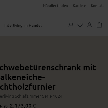
Händler finden
Karriere
Kontakt
Du hast 0 Prod
Interliving im Handel
chwebetürenschrank mit
alkeneiche-
chtholzfurnier
terliving Schlafzimmer Serie 1024
2.173,00 €
P ab