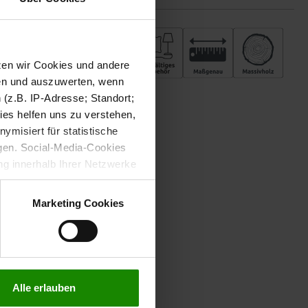
tzen wir Cookies und andere
sen und auszuwerten, wenn
(z.B. IP-Adresse; Standort;
ies helfen uns zu verstehen,
misiert für statistische
gen. Social-Media-Cookies
g innerhalb Ihrer Netzwerke
kies zulassen möchten.
verstanden
“, wenn Sie mit
Marketing Cookies
treffen. Sie können eine
n lesen Sie bitte unsere
Alle erlauben