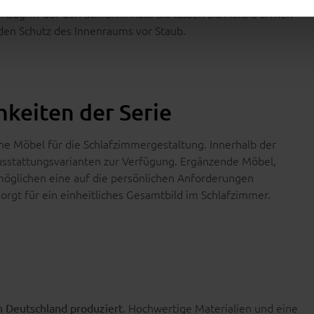
griff auf den Schrankinhalt. Sie lassen sich leicht öffnen
den Schutz des Innenraums vor Staub.
hkeiten der Serie
e Möbel für die Schlafzimmergestaltung. Innerhalb der
usstattungsvarianten zur Verfügung. Ergänzende Möbel,
öglichen eine auf die persönlichen Anforderungen
rgt für ein einheitliches Gesamtbild im Schlafzimmer.
. Hochwertige Materialien und eine
n Deutschland produziert