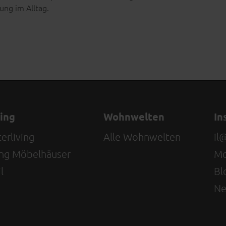
ung im Alltag.
ving
Wohnwelten
In
erliving
Alle Wohnwelten
il
ving Möbelhäuser
Mo
l
Bl
Ne