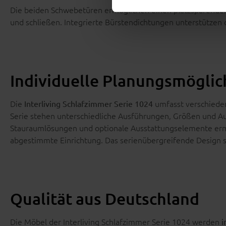
Die beiden Schwebetüren ermöglichen einen platzsparenden Zu
und schließen. Integrierte Bürstendichtungen unterstützen 
Individuelle Planungsmöglic
Die
umfasst verschieden
Interliving Schlafzimmer Serie 1024
Serie stehen unterschiedliche Ausführungen, Größen und A
Stauraumlösungen und optionale Ausstattungselemente erm
abgestimmte Einrichtung. Das serienübergreifende Design so
Qualität aus Deutschland
Die Möbel der Interliving Schlafzimmer Serie 1024 werden
i