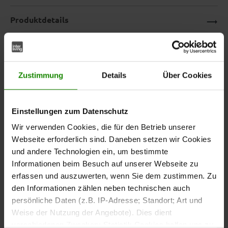
Produktdetails
Downloads
Zustimmung
Details
Über Cookies
Stylische Hängelampe für dein
Einstellungen zum Datenschutz
Zuhause – Interliving Leuchten
Wir verwenden Cookies, die für den Betrieb unserer
Serie 9350
Webseite erforderlich sind. Daneben setzen wir Cookies
und andere Technologien ein, um bestimmte
Mit der
aus der
Hängelampe
Interliving Leuchten Serie
Informationen beim Besuch auf unserer Webseite zu
bringst du ein echtes Design-Statement in deinen
9350
erfassen und auszuwerten, wenn Sie dem zustimmen. Zu
Wohnraum.
DRei organisch geformte, matte Glas-
den Informationen zählen neben technischen auch
Lampenschirme in den Farbtönen Amber, Grün und
persönliche Daten (z.B. IP-Adresse; Standort; Art und
sorgen für ein lebendiges Lichtspiel, während der
Rauch
Weise der Nutzung der Angebote). Dies dient
und die
mattschwarze Metallsockel
schwarzen
verschiedenen Zwecken: Statistik Cookies helfen uns zu