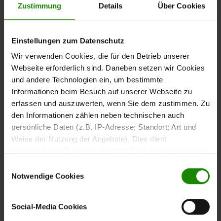
Regulärer Preis:
14.299,00 €
Zustimmung
Details
Über Cookies
Preise inkl. MwSt.
Einstellungen zum Datenschutz
Helle moderne Küche in Weiß-Hochglanz mi
Wir verwenden Cookies, die für den Betrieb unserer
Interliving Küche Serie 3081
Webseite erforderlich sind. Daneben setzen wir Cookies
Regulärer Preis:
6.999,00 €
und andere Technologien ein, um bestimmte
Informationen beim Besuch auf unserer Webseite zu
Preise inkl. MwSt.
erfassen und auszuwerten, wenn Sie dem zustimmen. Zu
den Informationen zählen neben technischen auch
Helle moderne Küche mit Holzdekor und of
persönliche Daten (z.B. IP-Adresse; Standort; Art und
Interliving Küche Serie 3111
Weise der Nutzung der Angebote). Dies dient
verschiedenen Zwecken: Statistik Cookies helfen uns zu
Regulärer Preis:
8.999,00 €
verstehen, wie Sie als Besucher unsere Webseite
Einwilligungsauswahl
Preise inkl. MwSt.
nutzen, indem sie Informationen sammeln und sie
Notwendige Cookies
anonymisiert für statistische Zwecke auszuwerten.
Marketing Cookies helfen uns, Ihnen personalisierte
Helle, freundliche Familienküche in mode
Social-Media Cookies
Werbung anzuzeigen. Social-Media-Cookies ermöglichen
Interliving Küche Serie 3090