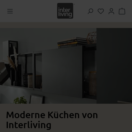
Zum Hauptinhalt springen
Du hast 0 Pr
Moderne Küchen von
Interliving