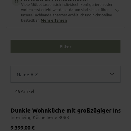
Viele Möbel lassen sich individuell konfigurieren oder
wollen erst erlebt werden – darum sind sie nur über
unsere Fachhandelspartner erhältlich und nicht online
bestellbar.
Mehr erfahren
Filter
Material zum Anfassen
Stoffe und Holzarten erlebt man nicht am Bildschirm. Polster
fühlen, Nähte prüfen, Farben im Tageslicht sehen.
Name A-Z
Maßgefertigt für dich
Name A-Z
46 Artikel
Größe, Bezug, Funktionen, Farbe – fast jedes Möbelstück lässt
sich individuell konfigurieren. Dein Berater vor Ort kennt jede
Name Z-A
Option.
Dunkle Wohnküche mit großzügiger Insel, e
Preis aufsteigend
Interliving Küche Serie 3088
Preis absteigend
Regulärer Preis:
9.399,00 €