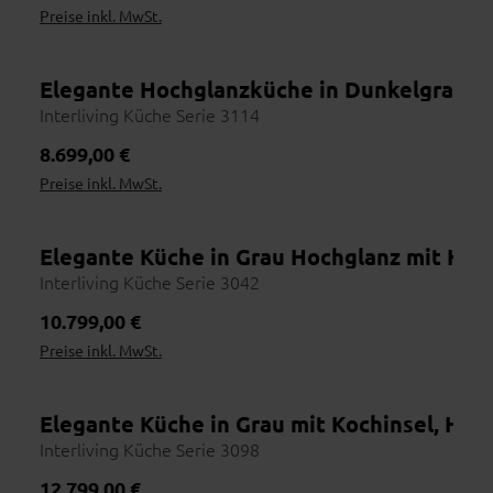
Preise inkl. MwSt.
Persönlicher Ansprechpartner
Topseller
Vom ersten Beratungsgespräch bis zur Lieferung: ein Team, das
dich und dein Möbelstück kennt – mit Namen, Gesicht und
Erfahrung.
Elegante Hochglanzküche in Dunkelgrau m
Interliving Küche Serie 3114
Regulärer Preis:
8.699,00 €
Preise inkl. MwSt.
Online entdecken
1
Vorab inspirieren lassen
Händler finden
Elegante Küche in Grau Hochglanz mit Holz
2
Nutze die Händlersuche
Interliving Küche Serie 3042
Vor Ort erleben
3
Regulärer Preis:
10.799,00 €
Stoffe & Farben prüfen
Preise inkl. MwSt.
Beraten lassen
4
Maße, Materialien, Lieferzeit
Bestellen
Elegante Küche in Grau mit Kochinsel, Ho
5
Bequem im Haus abschließen
Interliving Küche Serie 3098
Regulärer Preis:
12.799,00 €