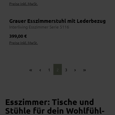
Preise inkl. MwSt.
Grauer Esszimmerstuhl mit Lederbezug im 
Interliving Esszimmer Serie 5116
Regulärer Preis:
399,00 €
Preise inkl. MwSt.
Seite
Seite
Seite
1
2
3
Esszimmer: Tische und
Stühle für dein Wohlfühl-