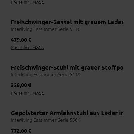
Preise inkl. MwSt.
Freischwinger-Sessel mit grauem Leder-Co
Interliving Esszimmer Serie 5116
Regulärer Preis:
479,00 €
Preise inkl. MwSt.
Freischwinger-Stuhl mit grauer Stoffpolst
Interliving Esszimmer Serie 5119
Regulärer Preis:
329,00 €
Preise inkl. MwSt.
Gepolsterter Armlehnstuhl aus Leder in O
Interliving Esszimmer Serie 5504
Regulärer Preis:
772,00 €