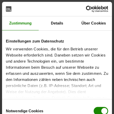
Moderne Esszimmermöbel zeichnen sich durch klare,
reduzierte Formen aus, die sich flexibel in verschiedene
Wohnstile einfügen lassen. Multifunktionale Möbel mit
Zustimmung
Details
Über Cookies
cleveren Details wie Ausziehtischen, höhenverstellbaren
Modellen oder Stühlen mit beweglichen Elementen
bieten dir Komfort und Flexibilität im Alltag.
Einstellungen zum Datenschutz
Wir verwenden Cookies, die für den Betrieb unserer
Esszimmertische: Formen,
Webseite erforderlich sind. Daneben setzen wir Cookies
Materialien und
und andere Technologien ein, um bestimmte
Informationen beim Besuch auf unserer Webseite zu
Funktionen
erfassen und auszuwerten, wenn Sie dem zustimmen. Zu
den Informationen zählen neben technischen auch
Der Tisch ist das Herzstück deines Esszimmers und prägt
persönliche Daten (z.B. IP-Adresse; Standort; Art und
maßgeblich die Atmosphäre. Die richtige Wahl von Form,
Weise der Nutzung der Angebote). Dies dient
Material und Funktion macht deinen Essbereich
verschiedenen Zwecken: Statistik Cookies helfen uns zu
einzigartig.
verstehen, wie Sie als Besucher unsere Webseite
Einwilligungsauswahl
nutzen, indem sie Informationen sammeln und sie
Notwendige Cookies