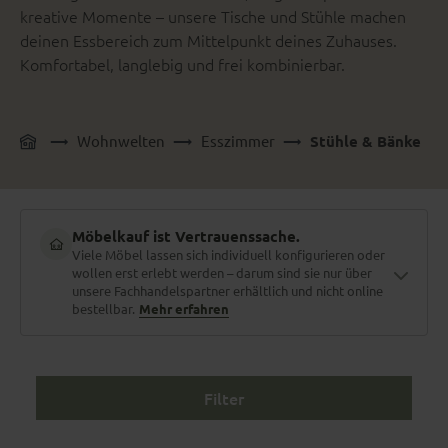
kreative Momente – unsere Tische und Stühle machen
deinen Essbereich zum Mittelpunkt deines Zuhauses.
Komfortabel, langlebig und frei kombinierbar.
Wohnwelten
Esszimmer
Stühle & Bänke
Möbelkauf ist Vertrauenssache.
Viele Möbel lassen sich individuell konfigurieren oder
wollen erst erlebt werden – darum sind sie nur über
unsere Fachhandelspartner erhältlich und nicht online
bestellbar.
Mehr erfahren
Filter
Material zum Anfassen
Stoffe und Holzarten erlebt man nicht am Bildschirm. Polster
fühlen, Nähte prüfen, Farben im Tageslicht sehen.