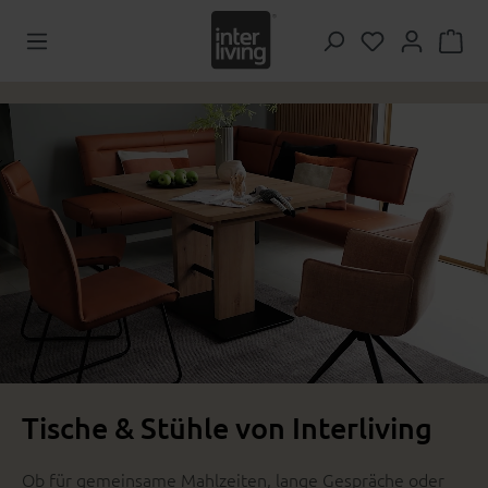
Zum Hauptinhalt springen
Du hast 0 Pr
Tische & Stühle von Interliving
Ob für gemeinsame Mahlzeiten, lange Gespräche oder