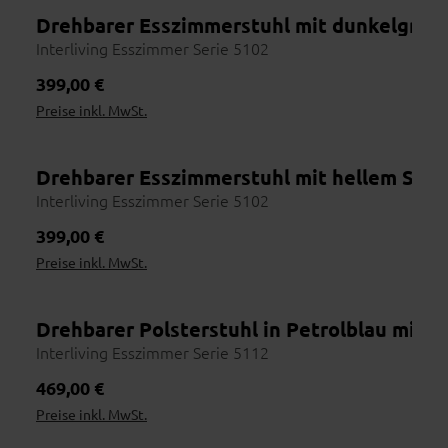
Händler finden
Drehbarer Esszimmerstuhl mit dunkelgrau
2
Nutze die Händlersuche
Interliving Esszimmer Serie 5102
Vor Ort erleben
3
Regulärer Preis:
399,00 €
Stoffe & Farben prüfen
Preise inkl. MwSt.
Beraten lassen
4
Maße, Materialien, Lieferzeit
Bestellen
Drehbarer Esszimmerstuhl mit hellem Stru
5
Bequem im Haus abschließen
Interliving Esszimmer Serie 5102
Regulärer Preis:
399,00 €
Preise inkl. MwSt.
Drehbarer Polsterstuhl in Petrolblau mit 
Online erhältlich
Interliving Esszimmer Serie 5112
Regulärer Preis:
469,00 €
Preise inkl. MwSt.