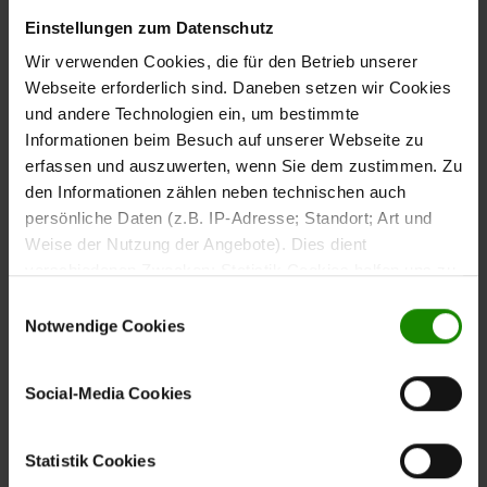
Wohnzimmermöbel suchst, die deinem Zuhause
Einstellungen zum Datenschutz
Charakter verleihen.
Wir verwenden Cookies, die für den Betrieb unserer
Webseite erforderlich sind. Daneben setzen wir Cookies
und andere Technologien ein, um bestimmte
Informationen beim Besuch auf unserer Webseite zu
Durchdachte Gestaltung –
erfassen und auszuwerten, wenn Sie dem zustimmen. Zu
den Informationen zählen neben technischen auch
hochwertig umgesetzt
persönliche Daten (z.B. IP-Adresse; Standort; Art und
Weise der Nutzung der Angebote). Dies dient
Jedes Element dieser Wohnkombination überzeugt mit
verschiedenen Zwecken: Statistik Cookies helfen uns zu
eigenem Stil und praktischem Mehrwert:
verstehen, wie Sie als Besucher unsere Webseite
Einwilligungsauswahl
nutzen, indem sie Informationen sammeln und sie
Notwendige Cookies
Die Klapptür des
mit Akzent-Holzfront in
Lowboards
anonymisiert für statistische Zwecke auszuwerten.
gehobelter und gebürsteter Asteiche sorgt für
Marketing Cookies helfen uns, Ihnen personalisierte
Social-Media Cookies
natürlichen Charme und bietet großzügigen Stauraum.
Werbung anzuzeigen. Social-Media-Cookies ermöglichen
Das integrierte Paneel mit offener Ablage setzt deine
es, eine Verbindung zu sozialen Netzwerken aufzubauen,
Deko oder Medientechnik stilvoll in Szene. Den Abluss
um Inhalte und Werbung innerhalb Ihrer Netzwerke
Statistik Cookies
bildet ein Regalboden. Maße ca. 182 x 62 x 40 cm
anzuzeigen. Sie können frei entscheiden, welche