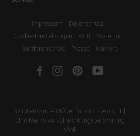
Impressum
Datenschutz
Cookie-Einstellungen
AGB
Widerruf
Barrierefreiheit
Presse
Karriere
© Interliving – Möbel für dich gemacht |
Eine Marke von Einrichtungspartnerring
VME