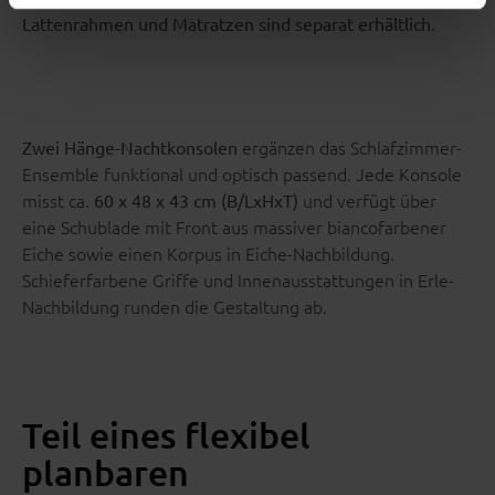
.
Lattenrahmen und Matratzen sind separat erhältlich
ergänzen das Schlafzimmer-
Zwei Hänge-Nachtkonsolen
Ensemble funktional und optisch passend. Jede Konsole
misst ca.
und verfügt über
60 x 48 x 43 cm (B/LxHxT)
eine Schublade mit Front aus massiver biancofarbener
Eiche sowie einen Korpus in Eiche-Nachbildung.
Schieferfarbene Griffe und Innenausstattungen in Erle-
Nachbildung runden die Gestaltung ab.
Teil eines flexibel
planbaren