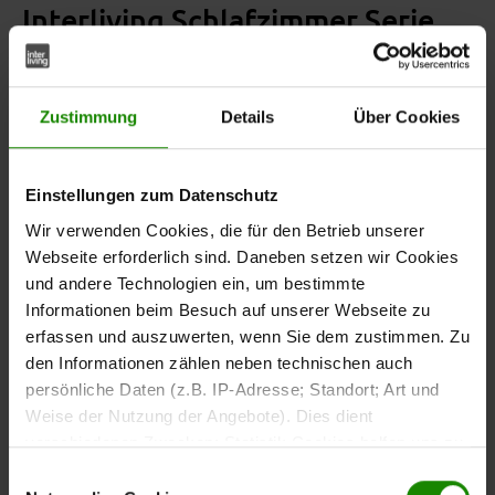
Interliving Schlafzimmer Serie
1027 – Komplettzimmer
Das
Komplettzimmer aus der Interliving Schlafzimmer
Zustimmung
Details
Über Cookies
kombiniert natürliche Holzoptik mit
Serie 1027
Glasfronten und modernen Metallelementen.
Eiche
und
bianco, champagnerfarbenes Glas
schieferfarbene
Einstellungen zum Datenschutz
schaffen gemeinsam eine wohnliche und
Akzente
Wir verwenden Cookies, die für den Betrieb unserer
moderne Atmosphäre im Schlafzimmer. Das
massive
Webseite erforderlich sind. Daneben setzen wir Cookies
an Schrank und Kopfteil ergänzt das Design mit
Riffholz
und andere Technologien ein, um bestimmte
einer natürlichen Struktur und sorgt für ein harmonisches
Informationen beim Besuch auf unserer Webseite zu
Gesamtbild.
erfassen und auszuwerten, wenn Sie dem zustimmen. Zu
den Informationen zählen neben technischen auch
persönliche Daten (z.B. IP-Adresse; Standort; Art und
Weise der Nutzung der Angebote). Dies dient
verschiedenen Zwecken: Statistik Cookies helfen uns zu
Vier Möbelstücke –
verstehen, wie Sie als Besucher unsere Webseite
Einwilligungsauswahl
abgestimmt aufeinander