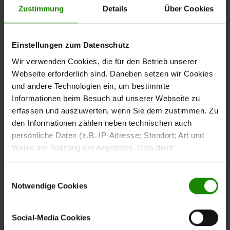
Zustimmung
Details
Über Cookies
Der
Polsterstuhl aus der Interliving Esszimmer Serie
verbindet angenehmen Sitzkomfort mit einer
5115
modernen und wohnlichen Gestaltung. Der
naturweiße
Einstellungen zum Datenschutz
sorgt für eine weiche und
Stoffbezug in Teddyoptik
Wir verwenden Cookies, die für den Betrieb unserer
einladende Ausstrahlung und ergänzt unterschiedliche
Webseite erforderlich sind. Daneben setzen wir Cookies
Essbereiche harmonisch.
und andere Technologien ein, um bestimmte
Informationen beim Besuch auf unserer Webseite zu
erfassen und auszuwerten, wenn Sie dem zustimmen. Zu
den Informationen zählen neben technischen auch
Das
persönliche Daten (z.B. IP-Adresse; Standort; Art und
anthrazitfarben pulverbeschichtete Metallgestell
bildet einen modernen Kontrast zum Stoffbezug und
Weise der Nutzung der Angebote). Dies dient
sorgt gleichzeitig für Stabilität.
verschiedenen Zwecken: Statistik Cookies helfen uns zu
verstehen, wie Sie als Besucher unsere Webseite
Einwilligungsauswahl
nutzen, indem sie Informationen sammeln und sie
Notwendige Cookies
anonymisiert für statistische Zwecke auszuwerten.
Marketing Cookies helfen uns, Ihnen personalisierte
Mit ca.
eignet sich der Stuhl für
Social-Media Cookies
47 x 93 x 62 cm (BxHxT)
Werbung anzuzeigen. Social-Media-Cookies ermöglichen