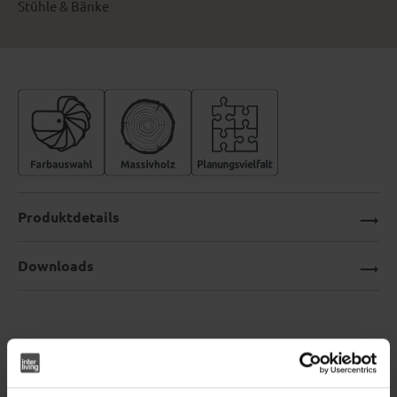
Stühle & Bänke
Produktdetails
Downloads
Interliving Esszimmer Serie 5115
– Polsterstuhl mit Teddybezug