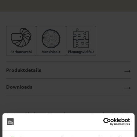
Produktdetails
Downloads
Interliving Esszimmer Serie 5115
– Vierfußstuhl mit Stoffbezug