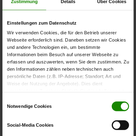
Zustimmung
Details
Über Cookies
Der
Vierfußstuhl aus der Interliving Esszimmer Serie
verbindet angenehmen Sitzkomfort mit einer
5115
modernen und wohnlichen Gestaltung. Der
Einstellungen zum Datenschutz
mandelfarbene Mikrofaserbezug mit Prägung in
Wir verwenden Cookies, die für den Betrieb unserer
sorgt für eine ruhige und harmonische
Lederoptik
Webseite erforderlich sind. Daneben setzen wir Cookies
Ausstrahlung. Das
anthrazitfarben pulverbeschichtete
und andere Technologien ein, um bestimmte
ergänzt das Design mit einem
Metall-Vierfußgestell
Informationen beim Besuch auf unserer Webseite zu
modernen Kontrast und bietet gleichzeitig Stabilität.
erfassen und auszuwerten, wenn Sie dem zustimmen. Zu
den Informationen zählen neben technischen auch
persönliche Daten (z.B. IP-Adresse; Standort; Art und
Weise der Nutzung der Angebote). Dies dient
Die dezente
Rückenlehne unterstreicht
Steppnaht in der
verschiedenen Zwecken: Statistik Cookies helfen uns zu
die klare Linienführung des Stuhls und ergänzt die
verstehen, wie Sie als Besucher unsere Webseite
Einwilligungsauswahl
zurückhaltende Gestaltung.
nutzen, indem sie Informationen sammeln und sie
Notwendige Cookies
anonymisiert für statistische Zwecke auszuwerten.
Marketing Cookies helfen uns, Ihnen personalisierte
Mit ca. 48 x 91 x 61 cm (BxHxT) eignet sich der Stuhl für
Social-Media Cookies
Werbung anzuzeigen. Social-Media-Cookies ermöglichen
unterschiedliche Essbereiche und Tischgrößen.
es, eine Verbindung zu sozialen Netzwerken aufzubauen,