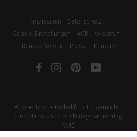
Impressum
Datenschutz
Cookie-Einstellungen
AGB
Widerruf
Barrierefreiheit
Presse
Karriere
© Interliving – Möbel für dich gemacht |
Eine Marke von Einrichtungspartnerring
VME