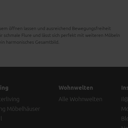
equem öffnen lassen und ausreichend Bewegungsfreiheit
für schmale Flure und lässt sich perfekt mit weiteren Möbeln
 ein harmonisches Gesamtbild.
ving
Wohnwelten
In
erliving
Alle Wohnwelten
il
ving Möbelhäuser
Mo
l
Bl