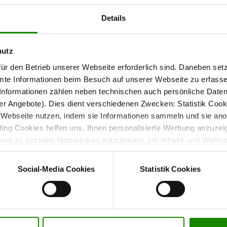
deine Schuhe
Details
 oder vielseitige Flurkommode bietet dir dieses Möbelstück
hutz
n sich
, von denen einer
jeweils zwei Einlegeböden
ür den Betrieb unserer Webseite erforderlich sind. Daneben se
 an unterschiedliche Schuhgrößen anpassen und deine Schuhe
mte Informationen beim Besuch auf unserer Webseite zu erfas
nformationen zählen neben technischen auch persönliche Daten 
r Angebote). Dies dient verschiedenen Zwecken: Statistik Cook
Webseite nutzen, indem sie Informationen sammeln und sie anony
ng Cookies helfen uns, Ihnen personalisierte Werbung anzuzei
der Tiefe macht diesen Schrank zur idealen Lösung für
dung zu sozialen Netzwerken aufzubauen, um Inhalte und Werbun
 entscheiden, welche Kategorien sie neben den notwendigen Coo
wenn Sie nur notwendige Cookies zulassen wollen, oder auf „
Ein
Social-Media Cookies
Statistik Cookies
nverstanden sind. Über „
Einstellungen
“ können sie eine Auswahl 
t mit Wirkung für die Zukunft widerrufen. Für weitere Informatione
er Impressum finden Sie
hier
.
t einsatzbereit