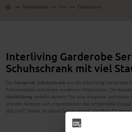
Wohnwelten
Flur
Garderoben
Interliving Garderobe Se
Schuhschrank mit viel St
Der
aus der Interliving Garderobe 
hängende Schuhschrank
Funktionalität und einem modernen Materialmix. Die
Kombi
verleiht deinem Flur eine elegante, wohnliche
Nachbildung
stilvolle Akzente und unterstreichen das zeitgemäße Desi
(B/LxHxT) bietet dir dieser Schuhschrank viel Platz für dei