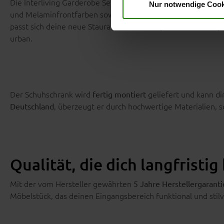
Die Interliving Garderobe Serie 6015 bietet dir
vielfältige 
Nur notwendige Cook
und Melaminfrontfarben sowie unterschiedlichen Rillendekor
passt sich deine neue Stauraumkommode perfekt deinem per
urban.
Der Schuhschrank wird
geliefert und kann d
fertig montiert
, überzeugt er durch hochwertige Materialien, s
Deutschland
Qualität, die dich langfristig
Mit der vom Hersteller gewährten
5 Jahre Herstellergaranti
Möbelstück, das deinen Eingangsbereich funktional und stilv