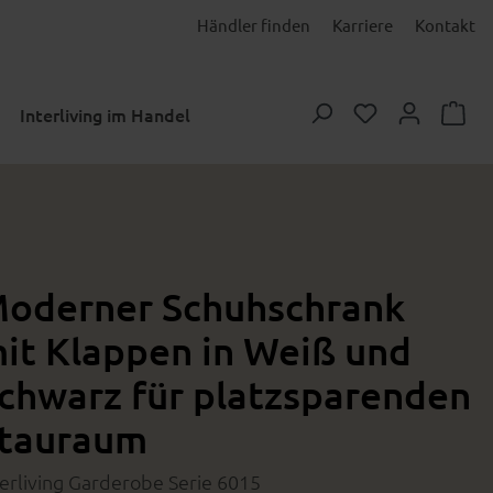
Händler finden
Karriere
Kontakt
Du hast 0 Prod
Interliving im Handel
oderner Schuhschrank
it Klappen in Weiß und
chwarz für platzsparenden
tauraum
terliving Garderobe Serie 6015