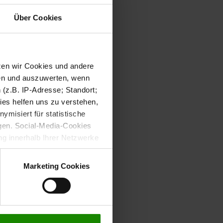
Über Cookies
tzen wir Cookies und andere
sen und auszuwerten, wenn
(z.B. IP-Adresse; Standort;
ies helfen uns zu verstehen,
misiert für statistische
gen. Social-Media-Cookies
g innerhalb Ihrer Netzwerke
kies zulassen möchten.
verstanden
“, wenn Sie mit
Marketing Cookies
treffen. Sie können eine
n lesen Sie bitte unsere