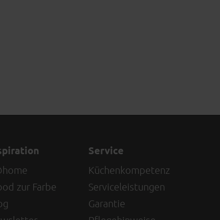
spiration
Service
@home
Küchenkompetenz
od zur Farbe
Serviceleistungen
og
Garantie