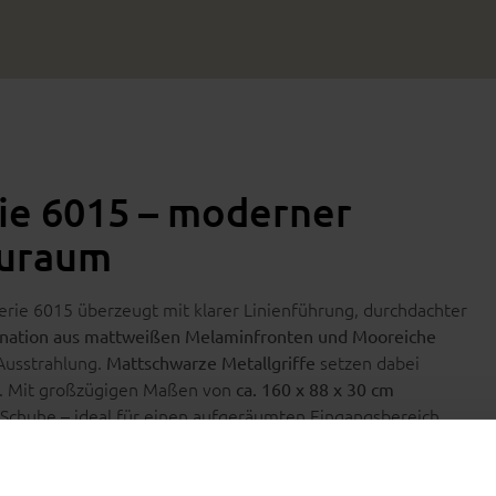
rie 6015 – moderner
auraum
Serie 6015 überzeugt mit klarer Linienführung, durchdachter
nation aus mattweißen Melaminfronten und Mooreiche
 Ausstrahlung.
setzen dabei
Mattschwarze Metallgriffe
gn. Mit großzügigen Maßen von
ca. 160 x 88 x 30 cm
ne Schuhe – ideal für einen aufgeräumten Eingangsbereich.