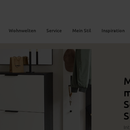
Wohnwelten
Service
Mein Stil
Inspiration
M
m
S
S
In