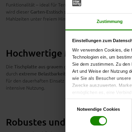
Funktionalität – ideal für Terrasse, Balkon oder Garten. Mit
wird dieser
schnell zum Mittelpunkt deines 
Garten-Esstisch
Mahlzeiten unter freiem Himmel – dieser
mac
Terrassentisch
Zustimmung
Einstellungen zum Datensc
Hochwertige Materialien für
Wir verwenden Cookies, die f
Technologien ein, um bestim
Sie dem zustimmen. Zu den I
Die
Tischplatte aus grauem gesintertem Stein (Sintered St
Art und Weise der Nutzung de
durch
. Kratzfest, stoßfest, UV- und 
extreme Belastbarkeit
wie Sie als Besucher unsere 
für den dauerhaften Einsatz im Freien. Damit eignet sich de
Zwecke auszuwerten. Marketi
intensive Nutzung.
ermöglichen es, eine Verbin
anzuzeigen. Sie können frei
Einwilligungsauswahl
Klicken Sie auf „
Ablehnen
“, 
Notwendige Cookies
dem Einsatz aller Cookies ei
Robustes und elegantes Gest
erteilte Einwilligung jederzei
Datenschutzhinweise
. Uns