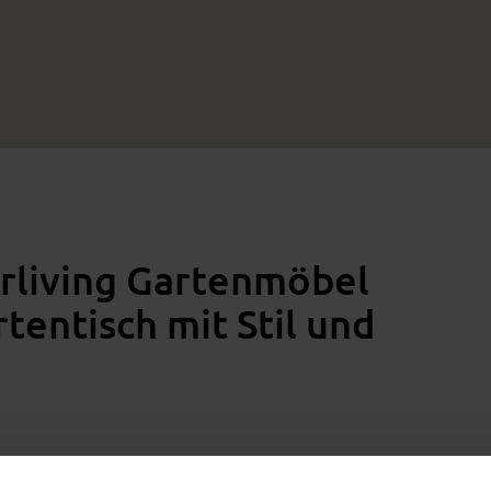
erliving Gartenmöbel
tentisch mit Stil und
verbindet minimalistisches Design mit durchdachter
 7012