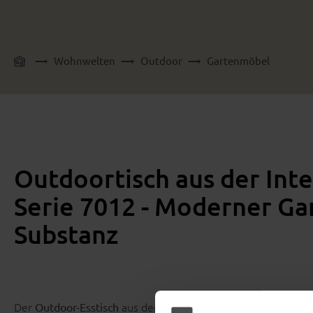
Wohnwelten
Outdoor
Gartenmöbel
Outdoortisch aus der Int
Serie 7012 - Moderner Gar
Substanz
Der
aus der
Outdoor-Esstisch
Interliving Gartenmöbel Serie