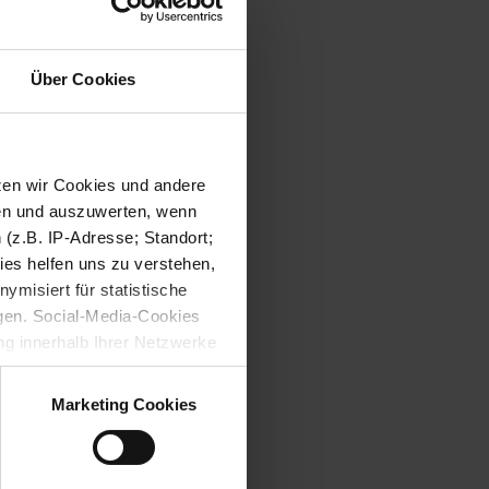
Über Cookies
tzen wir Cookies und andere
sen und auszuwerten, wenn
(z.B. IP-Adresse; Standort;
ies helfen uns zu verstehen,
misiert für statistische
gen. Social-Media-Cookies
g innerhalb Ihrer Netzwerke
kies zulassen möchten.
verstanden
“, wenn Sie mit
Marketing Cookies
treffen. Sie können eine
n lesen Sie bitte unsere