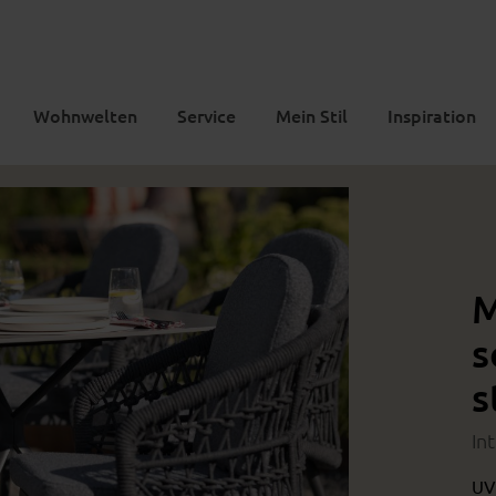
Wohnwelten
Service
Mein Stil
Inspiration
M
s
s
In
UV