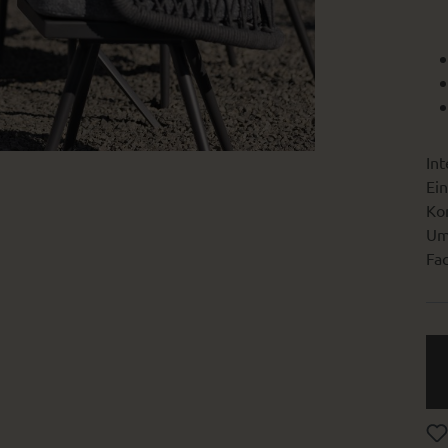
Int
Ein
Kon
Um
Fac