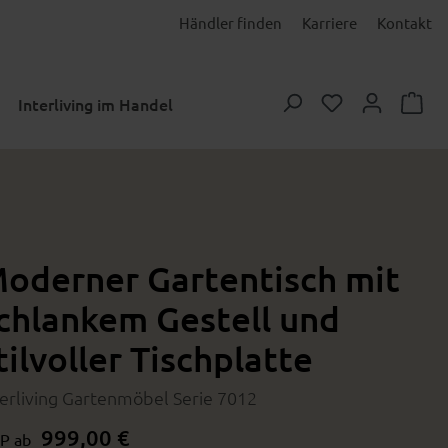
Händler finden
Karriere
Kontakt
Du hast 0 Prod
Interliving im Handel
oderner Gartentisch mit
chlankem Gestell und
tilvoller Tischplatte
terliving Gartenmöbel Serie 7012
999,00 €
P ab