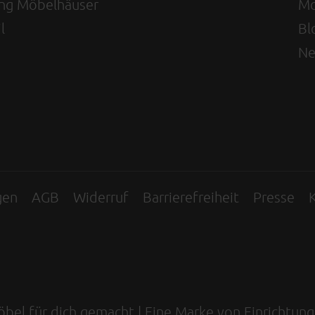
ving Möbelhäuser
Mo
l
Bl
Ne
gen
AGB
Widerruf
Barrierefreiheit
Presse
K
Möbel für dich gemacht | Eine Marke von Einrichtun