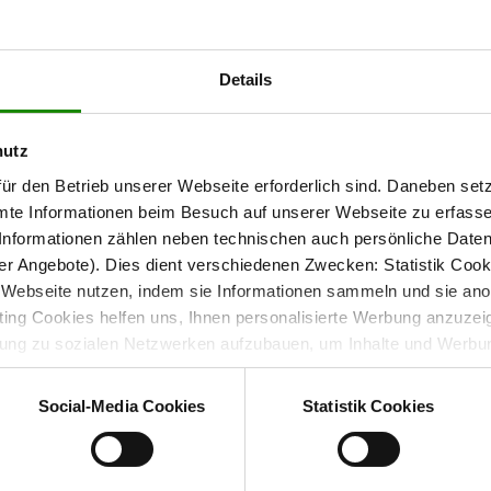
 seiner großzügigen Platte und den sanft
abgerundeten Ecken
Outdoor-Bereichs. Ob für gesellige Abende oder entspannte
ht immer eine gute Figur.
Details
hutz
 Outdoor-Exzellenz
ür den Betrieb unserer Webseite erforderlich sind. Daneben se
mte Informationen beim Besuch auf unserer Webseite zu erfas
nformationen zählen neben technischen auch persönliche Daten 
bietet nicht nur eine edle Optik, sondern überzeugt
one)
r Angebote). Dies dient verschiedenen Zwecken: Statistik Cook
farbbeständig sowie wetterfest – das Material ist wie gemacht
Webseite nutzen, indem sie Informationen sammeln und sie anony
r
ideal für wechselnde Wetterbedingungen und
Gartentisch
ng Cookies helfen uns, Ihnen personalisierte Werbung anzuzei
dung zu sozialen Netzwerken aufzubauen, um Inhalte und Werbun
 entscheiden, welche Kategorien sie neben den notwendigen Coo
wenn Sie nur notwendige Cookies zulassen wollen, oder auf „
Ein
Social-Media Cookies
Statistik Cookies
nverstanden sind. Über „
Einstellungen
“ können sie eine Auswahl 
ell
t mit Wirkung für die Zukunft widerrufen. Für weitere Informatione
er Impressum finden Sie
hier
.