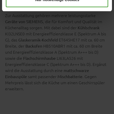
Einbaugeräte inklusive
Zur Ausstattung gehören mehrere leistungsstarke
, die für Komfort und Qualität im
Geräte von SIEMENS
Küchenalltag sorgen. Mit dabei sind der
Kühlschrank
KI32LNSE0 mit Energieeffizienzklasse E (Spektrum A bis
G), das
ET645HE17 mit ca. 60 cm
Glaskeramik-Kochfeld
Breite, der
HB510ABR1 mit ca. 60 cm Breite
Backofen
und Energieeffizienzklasse A (Spektrum A+++ bis D)
sowie die
LI63LA526 mit
Flachschirmhaube
Energieeffizienzklasse C (Spektrum A+++ bis D). Ergänzt
wird die Ausstattung durch eine
mattschwarze
samt passender
. Gegen
Einbauspüle
Mischbatterie
Mehrpreis lässt sich die Küche um einen Geschirrspüler
erweitern.