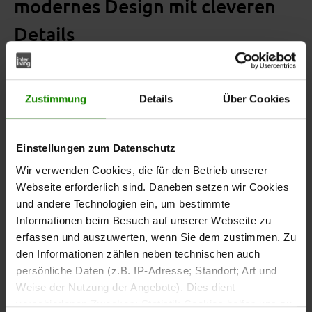
modernes Design mit cleveren
Details
Zustimmung
Details
Über Cookies
Stilvolle Optik in Graphit
und Holz
Einstellungen zum Datenschutz
Die
begeistert mit einer
Interliving Küche Serie 3070
Wir verwenden Cookies, die für den Betrieb unserer
gelungenen Kombination aus
softmatten
Webseite erforderlich sind. Daneben setzen wir Cookies
Fronten und Arbeitsplatten,
graphitfarbenen
und andere Technologien ein, um bestimmte
Nischenverkleidung sowie Regalelementen in
Eiche-
Informationen beim Besuch auf unserer Webseite zu
. Das Zusammenspiel von dunkler
Ventura-Nachbildung
erfassen und auszuwerten, wenn Sie dem zustimmen. Zu
Eleganz und natürlicher Wärme verleiht der Küche eine
den Informationen zählen neben technischen auch
moderne und wohnliche Ausstrahlung.
persönliche Daten (z.B. IP-Adresse; Standort; Art und
Weise der Nutzung der Angebote). Dies dient
verschiedenen Zwecken: Statistik Cookies helfen uns zu