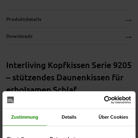
Produktdetails
Downloads
Interliving Kopfkissen Serie 9205
– stützendes Daunenkissen für
erholsamen Schlaf
Zustimmung
Details
Über Cookies
Mit dem
aus der Interliving Kopfkissen Serie
Kopfkissen
9205 bleibt erholsamer Schlaf kein schöner Traum. Das
hochwertige
vereint weiche
Daunenkissen