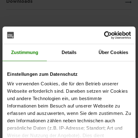
Downloads
Interliving Schlafzimmer Serie
1015 – fünftüriger
Kleiderschrank aus Wildeiche
Zustimmung
Details
Über Cookies
Der
fünftürige Kleiderschrank aus der Interliving
Einstellungen zum Datenschutz
bietet viel Stauraum und
Schlafzimmer Serie 1015
kombiniert natürliche Materialien mit modernem Design.
Wir verwenden Cookies, die für den Betrieb unserer
Die
sorgt für eine warme
soft gebürstete Wildeiche
Webseite erforderlich sind. Daneben setzen wir Cookies
Ausstrahlung im Schlafzimmer.
und andere Technologien ein, um bestimmte
Informationen beim Besuch auf unserer Webseite zu
erfassen und auszuwerten, wenn Sie dem zustimmen. Zu
Die abgebildeten
perlgrauen Mattglasfronten sind
den Informationen zählen neben technischen auch
erhältlich.
optional gegen Mehrpreis
persönliche Daten (z.B. IP-Adresse; Standort; Art und
Weise der Nutzung der Angebote). Dies dient