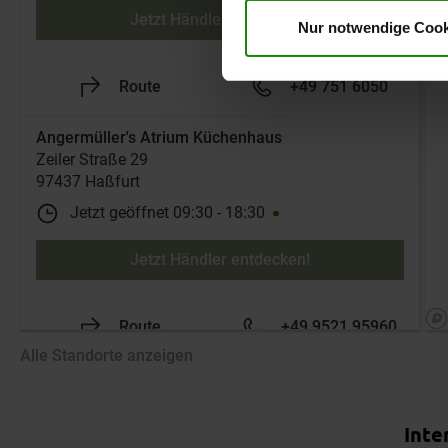
Jetzt Händler entdecken!
Nur notwendige Cook
Route
+49 751 6050
Angermüller's Atrium Küchenhaus
Zeiler Straße 29
97437 Haßfurt
Jetzt geöffnet
09:30
-
18:30
Jetzt Händler entdecken!
Route
+49 9521 95960
Alle Standorte anzeigen
Boer Staphorst B.V.
Die Standortliste wird aktualisiert. Anzahl der Standorte: [loc
Achthoevenweg 2
7951 SK Staphorst
Inte