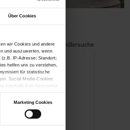
Über Cookies
Nähe!
Händlersuche
tzen wir Cookies und andere
sen und auszuwerten, wenn
(z.B. IP-Adresse; Standort;
ies helfen uns zu verstehen,
misiert für statistische
gen. Social-Media-Cookies
g innerhalb Ihrer Netzwerke
kies zulassen möchten.
verstanden
“, wenn Sie mit
Marketing Cookies
treffen. Sie können eine
n lesen Sie bitte unsere