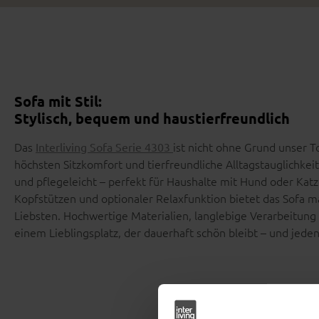
Sofa mit Stil:
Stylisch, bequem und haustierfreundlich
Das
ist nicht ohne Grund unser T
Interliving Sofa Serie 4303
höchsten Sitzkomfort und tierfreundliche Alltagstauglichkei
und pflegeleicht – perfekt für Haushalte mit Hund oder Kat
Kopfstützen und optionaler Relaxfunktion bietet das Sofa 
Liebsten. Hochwertige Materialien, langlebige Verarbeitun
einem Lieblingsplatz, der dauerhaft schön bleibt – und jede