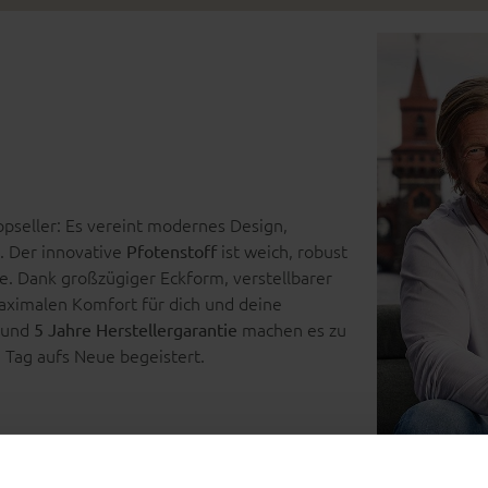
opseller: Es vereint modernes Design,
t. Der innovative
ist weich, robust
Pfotenstoff
ze. Dank großzügiger Eckform, verstellbarer
maximalen Komfort für dich und deine
g und
machen es zu
5 Jahre Herstellergarantie
n Tag aufs Neue begeistert.