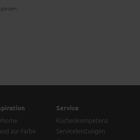
rgänzen.
spiration
Service
@home
Küchenkompetenz
od zur Farbe
Serviceleistungen