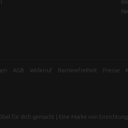
l
Bl
Ne
gen
AGB
Widerruf
Barrierefreiheit
Presse
K
Möbel für dich gemacht | Eine Marke von Einrichtun