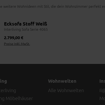
e weitere Wohnideen mit Stil, die dein Wohnzimmer perfekt e
it schwarzem Metallgestell
Ecksofa Stoff Weiß
Interliving Sofa Serie 4065
Regulärer Preis:
2.799,00 €
Preise inkl. MwSt.
Wohnbeispiel
ving
Wohnwelten
In
erliving
Alle Wohnwelten
il
ving Möbelhäuser
Mo