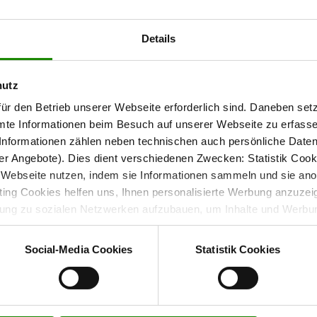
Details
ecke das Interliving Sofa Serie 4303 in deiner 
hutz
ür den Betrieb unserer Webseite erforderlich sind. Daneben se
mte Informationen beim Besuch auf unserer Webseite zu erfas
nformationen zählen neben technischen auch persönliche Daten 
r Angebote). Dies dient verschiedenen Zwecken: Statistik Cook
Webseite nutzen, indem sie Informationen sammeln und sie anony
ng Cookies helfen uns, Ihnen personalisierte Werbung anzuzei
dung zu sozialen Netzwerken aufzubauen, um Inhalte und Werbun
 entscheiden, welche Kategorien sie neben den notwendigen Coo
wenn Sie nur notwendige Cookies zulassen wollen, oder auf „
Ein
Social-Media Cookies
Statistik Cookies
nverstanden sind. Über „
Einstellungen
“ können sie eine Auswahl 
t mit Wirkung für die Zukunft widerrufen. Für weitere Informatione
er Impressum finden Sie
hier
.