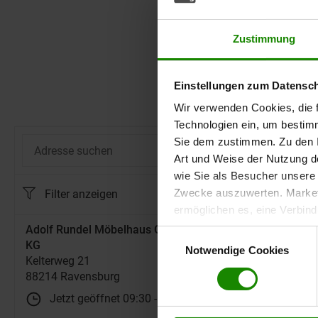
Zustimmung
Entd
Einstellungen zum Datensc
Wir verwenden Cookies, die f
Technologien ein, um bestim
Adresse suchen
Sie dem zustimmen. Zu den I
Suche
Art und Weise der Nutzung de
wie Sie als Besucher unsere 
Zwecke auszuwerten. Marketi
Filter anzeigen
ermöglichen es, eine Verbin
anzuzeigen. Sie können frei
Adolf Rundel Möbelhaus GmbH & Co.
Einwilligungsauswahl
Klicken Sie auf „
Ablehnen
“, 
KG
Notwendige Cookies
Kelterweg 21
dem Einsatz aller Cookies ei
88214 Ravensburg
erteilte Einwilligung jederzei
Datenschutzhinweise
. Uns
Jetzt geöffnet
09:30
-
18:30