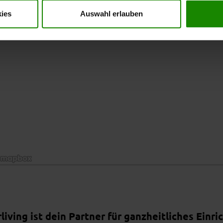
ies
Auswahl erlauben
ations]
rliving ist dein Partner für ganzheitliches Einri