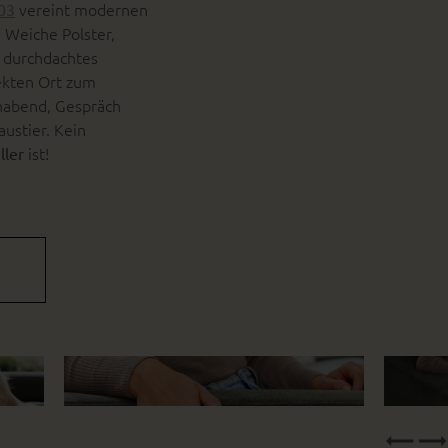
vereint modernen
303
 Weiche Polster,
 durchdachtes
ekten Ort zum
nabend, Gespräch
ustier. Kein
ist!
ller