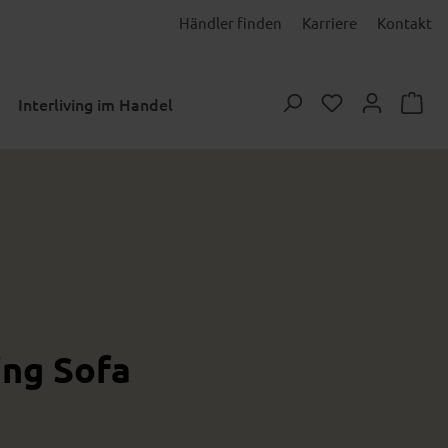
Händler finden
Karriere
Kontakt
Du hast 0 Prod
Interliving im Handel
ing Sofa