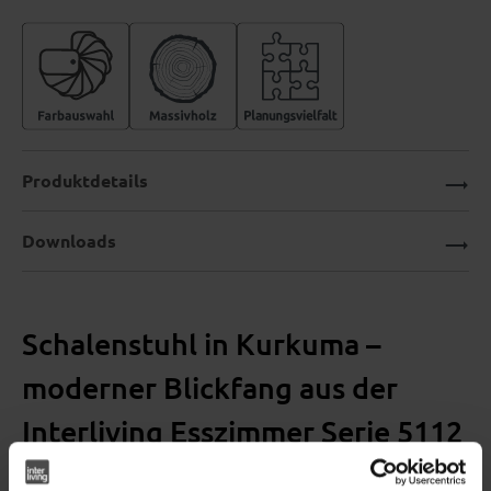
Produktdetails
Downloads
Schalenstuhl in Kurkuma –
moderner Blickfang aus der
Interliving Esszimmer Serie 5112
Stilvolles Design für dein