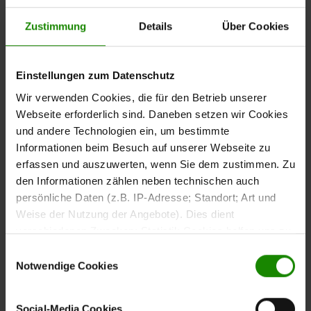
Esszimmer
Zustimmung
Details
Über Cookies
Der Interliving
vereint zeitgemäße Eleganz
Schalenstuhl
mit durchdachtem Komfort. Das matt
,
anthrazitfarbene
Einstellungen zum Datenschutz
pulverbeschichtete
harmoniert
Metall-Vierfußgestell
Wir verwenden Cookies, die für den Betrieb unserer
perfekt mit dem
kurkumafarbenen Mikrofaserbezug in
Webseite erforderlich sind. Daneben setzen wir Cookies
. Diese Kombination verleiht deinem
Lederoptik
und andere Technologien ein, um bestimmte
Esszimmer eine frische, moderne Optik mit individuellem
Informationen beim Besuch auf unserer Webseite zu
Charakter.
erfassen und auszuwerten, wenn Sie dem zustimmen. Zu
den Informationen zählen neben technischen auch
persönliche Daten (z.B. IP-Adresse; Standort; Art und
Weise der Nutzung der Angebote). Dies dient
Komfort, der begeistert
verschiedenen Zwecken: Statistik Cookies helfen uns zu
verstehen, wie Sie als Besucher unsere Webseite
Einwilligungsauswahl
Mit einer
, einer
Sitzhöhe von ca. 49 cm
Armlehnenhöhe
nutzen, indem sie Informationen sammeln und sie
Notwendige Cookies
und Gesamtmaßen von ca.
von ca. 66 cm
61 x 88 x 64 cm
anonymisiert für statistische Zwecke auszuwerten.
passt sich der
harmonisch in
(B/LxHxT)
Stuhl
Marketing Cookies helfen uns, Ihnen personalisierte
Social-Media Cookies