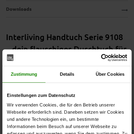
Downloads
Interliving Handtuch Serie 9108
– dein flauschiges Duschtuch für
pure Wohlfühlmomente
Zustimmung
Details
Über Cookies
Das
aus der Interliving Handtuch Serie 9108
Duschtuch
Einstellungen zum Datenschutz
verwöhnt dich nach jedem Bad oder jeder Dusche mit
Wir verwenden Cookies, die für den Betrieb unserer
herrlich weicher Baumwolle in strahlendem
. Es
Pink
Webseite erforderlich sind. Daneben setzen wir Cookies
vereint elegantes Design mit höchstem Komfort –
und andere Technologien ein, um bestimmte
perfekt für alle, die Wert auf Qualität und Stil im
Informationen beim Besuch auf unserer Webseite zu
Badezimmer legen.
erfassen und auszuwerten, wenn Sie dem zustimmen. Zu