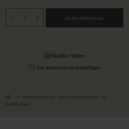
Produkt Anzahl: Gib den gewünschten Wert ein oder benutze die Sch
In den Warenkorb
Händler finden
Zur Wunschliste hinzufügen
Wohnwelten
Heim- & Badtextilien
Badtextilien