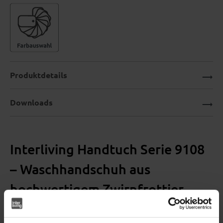
Produktdetails
Downloads
Interliving Handtuch Serie 9108
– Waschhandschuh aus
hochwertigem Zwirnfrottier