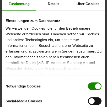
Zustimmung
Details
Über Cookies
Der
aus der Interliving
silberfarbene Waschhandschuh
Handtuch Serie 9108 überzeugt durch erstklassige
Qualität, angenehme Haptik und hohe
Einstellungen zum Datenschutz
Strapazierfähigkeit – perfekt für die tägliche Pflege und
Wir verwenden Cookies, die für den Betrieb unserer
ein stilvolles Badezimmerambiente.
Webseite erforderlich sind. Daneben setzen wir Cookies
und andere Technologien ein, um bestimmte
Informationen beim Besuch auf unserer Webseite zu
erfassen und auszuwerten, wenn Sie dem zustimmen. Zu
Weich, saugfähig und
den Informationen zählen neben technischen auch
persönliche Daten (z.B. IP-Adresse; Standort; Art und
langlebig
Weise der Nutzung der Angebote). Dies dient
verschiedenen Zwecken: Statistik Cookies helfen uns zu
Gefertigt aus
, bietet
reiner, silberfarbener Baumwolle
verstehen, wie Sie als Besucher unsere Webseite
Einwilligungsauswahl
der Waschhandschuh ein besonders weiches und zugleich
nutzen, indem sie Informationen sammeln und sie
Notwendige Cookies
robustes Hautgefühl. Das hochwertige Zwirnfrottier mit
anonymisiert für statistische Zwecke auszuwerten.
Walkfrottier-Band sorgt für hohe Saugfähigkeit und
Marketing Cookies helfen uns, Ihnen personalisierte
Formstabilität, auch bei häufiger Nutzung. Mit einer
Social-Media Cookies
Werbung anzuzeigen. Social-Media-Cookies ermöglichen
Grammatur von 600 g/qm liegt der Waschhandschuh