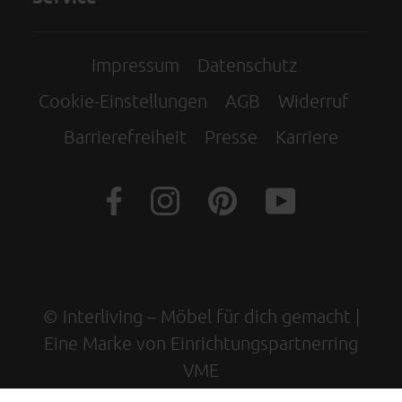
Impressum
Datenschutz
Cookie-Einstellungen
AGB
Widerruf
Barrierefreiheit
Presse
Karriere
© Interliving – Möbel für dich gemacht |
Eine Marke von Einrichtungspartnerring
VME