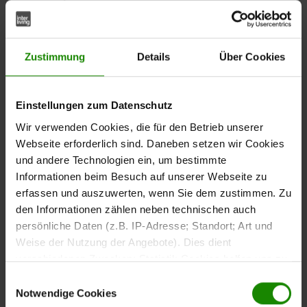
Gestaltung
Die
Kombikommode aus der Interliving Schlafzimmer
verbindet praktischen Stauraum mit einer
Serie 1035
Zustimmung
Details
Über Cookies
modernen und ruhigen Optik.
Champagnerfarbene
und der farblich abgestimmte Korpus sorgen
Glasfronten
für eine klare Schlafzimmergestaltung.
Einstellungen zum Datenschutz
Wir verwenden Cookies, die für den Betrieb unserer
Die
setzt
obere Schubladenfront aus Riffholz-Massivholz
Webseite erforderlich sind. Daneben setzen wir Cookies
einen natürlichen Akzent und ergänzt die warme
und andere Technologien ein, um bestimmte
Ausstrahlung der Kommode.
Schieferfarben lackierte
Informationen beim Besuch auf unserer Webseite zu
runden das moderne Design
Griffe und filigrane Kufen
erfassen und auszuwerten, wenn Sie dem zustimmen. Zu
ab.
den Informationen zählen neben technischen auch
persönliche Daten (z.B. IP-Adresse; Standort; Art und
Weise der Nutzung der Angebote). Dies dient
verschiedenen Zwecken: Statistik Cookies helfen uns zu
verstehen, wie Sie als Besucher unsere Webseite
Einwilligungsauswahl
Viel Stauraum für Kleidung
nutzen, indem sie Informationen sammeln und sie
Notwendige Cookies