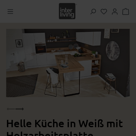
Zum Hauptinhalt springen
Du hast 0 Pr
Bildergalerie überspringen
Helle Küche in Weiß mit
Holzarbeitsplatte,