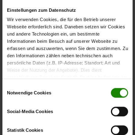
Vulkaneiche
Einstellungen zum Datenschutz
Wir verwenden Cookies, die für den Betrieb unserer
Webseite erforderlich sind. Daneben setzen wir Cookies
und andere Technologien ein, um bestimmte
Die
verbindet elegante
Interliving Küche Serie 3043
Informationen beim Besuch auf unserer Webseite zu
Schlichtheit mit natürlichem Charme. Ihre
softmatten
erfassen und auszuwerten, wenn Sie dem zustimmen. Zu
harmonieren perfekt mit der warmen
weißen Fronten
den Informationen zählen neben technischen auch
, die sich in Arbeitsplatten,
Vulkaneiche-Nachbildung
persönliche Daten (z.B. IP-Adresse; Standort; Art und
Nischenrückwänden, Griffen und Regalen wiederfindet.
Weise der Nutzung der Angebote). Dies dient
Korpusse und Sockelblenden in klassischem Weiß setzen
verschiedenen Zwecken: Statistik Cookies helfen uns zu
helle Akzente, während die
das
grifflosen Oberschränke
verstehen, wie Sie als Besucher unsere Webseite
Einwilligungsauswahl
puristische Design abrunden.
nutzen, indem sie Informationen sammeln und sie
Notwendige Cookies
anonymisiert für statistische Zwecke auszuwerten.
Marketing Cookies helfen uns, Ihnen personalisierte
Social-Media Cookies
Werbung anzuzeigen. Social-Media-Cookies ermöglichen
es, eine Verbindung zu sozialen Netzwerken aufzubauen,
Durchdachte Aufteilung
um Inhalte und Werbung innerhalb Ihrer Netzwerke
Statistik Cookies
mit Ansetztisch