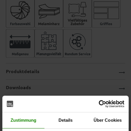
Produktdetails
Downloads
Interliving Küche Serie 3043 –
Zustimmung
Details
Über Cookies
moderner Mix aus Weiß und