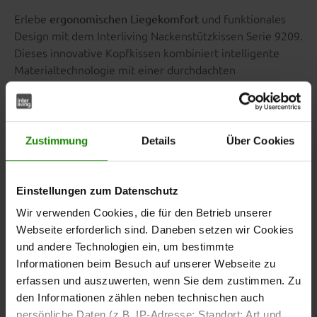
Erlebe
und funktionales
ergonomischen Liegekomfort
Design mit dem Interliving Nackenstützkissen Serie 9209.
Dieses innovative Kopfkissen kombiniert intelligente
Materialtechnologie mit einer durchdachten
Konstruktion, die sich flexibel an deine
Schlafgewohnheiten anpasst – für erholsamen Schlaf und
entspanntes Aufwachen zu jeder Jahreszeit.
Zustimmung
Details
Über Cookies
Einstellungen zum Datenschutz
Zwei Seiten für
Wir verwenden Cookies, die für den Betrieb unserer
individuellen Komfort –
Webseite erforderlich sind. Daneben setzen wir Cookies
Sommer wie Winter
und andere Technologien ein, um bestimmte
Informationen beim Besuch auf unserer Webseite zu
erfassen und auszuwerten, wenn Sie dem zustimmen. Zu
Das Interliving Nackenstützkissen Serie 9209 überzeugt
den Informationen zählen neben technischen auch
mit einer cleveren
und bietet
Wendefunktion
zwei
persönliche Daten (z.B. IP-Adresse; Standort; Art und