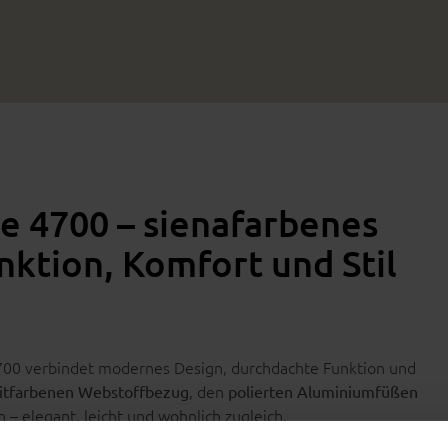
ie 4700 – sienafarbenes
ktion, Komfort und Stil
 4700 verbindet modernes Design, durchdachte Funktion und
, den
zitfarbenen Webstoffbezug
polierten Aluminiumfüßen
– elegant, leicht und wohnlich zugleich.