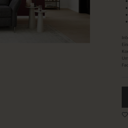
Int
Ein
Kon
Um
Fac