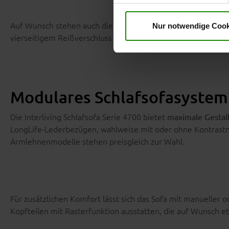
Auf Wunsch stehen auch die Varianten THERMOCOVER Cool o
Nur notwendige Cook
vierseitigem Reißverschluss leicht abnehmbar und waschbar.
Modulares Schlafsofasystem 
Die Interliving Schlafsofa Serie 4700 bietet
maximale Gestalt
LongLife-Lederbezügen, wahlweise mit oder ohne Kontrast
Armlehnenmodelle stehen preisgleich zur Wahl.
Für zusätzlichen Komfort lässt sich das Sofa mit manueller o
Kopfteilen mit Rasterfunktion ausstatten, die auf Wunsch eb