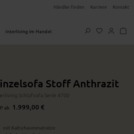
Händler finden
Karriere
Kontakt
Du hast 0 Prod
Interliving im Handel
inzelsofa Stoff Anthrazit
terliving Schlafsofa Serie 4700
1.999,00 €
P ab
mit Kaltschaummatratze