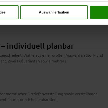
der Stretch zur Verfügung. Alle Bezüge sind dank
ies
Auswahl erlauben
 Die Matratze ist drehbar, jedoch nicht wendbar.
– individuell planbar
: Wähle aus einer großen Auswahl an Stoff- und
ungsfreiheit
naht. Zwei Fußvarianten sowie mehrere
der motorischer Sitztiefenverstellung sowie verstellbaren
enfalls motorisch bedienbar sind.