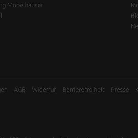
ving Möbelhäuser
Mo
l
Bl
Ne
gen
AGB
Widerruf
Barrierefreiheit
Presse
K