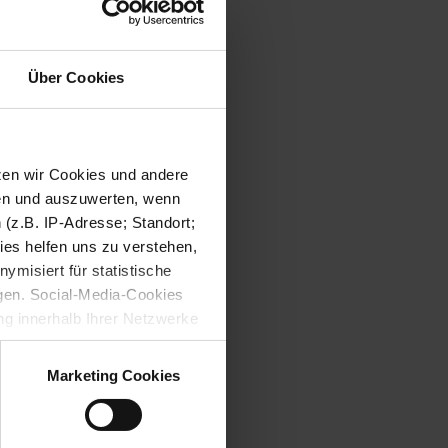
Über Cookies
tzen wir Cookies und andere
sen und auszuwerten, wenn
(z.B. IP-Adresse; Standort;
ies helfen uns zu verstehen,
misiert für statistische
gen. Social-Media-Cookies
g innerhalb Ihrer Netzwerke
kies zulassen möchten.
verstanden
“, wenn Sie mit
Marketing Cookies
treffen. Sie können eine
n lesen Sie bitte unsere