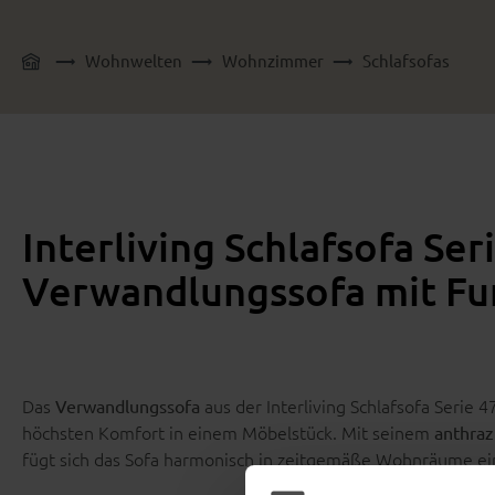
Wohnwelten
Wohnzimmer
Schlafsofas
Interliving Schlafsofa Ser
Verwandlungssofa mit Fun
Das
aus der Interliving Schlafsofa Serie
Verwandlungssofa
höchsten Komfort in einem Möbelstück. Mit seinem
anthra
fügt sich das Sofa harmonisch in zeitgemäße Wohnräume ein 