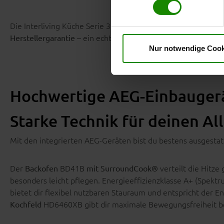
erteilte Einwilligung jederzei
Datenschutzhinweise
. Uns
Die Interliving Küche Serie 3088 wird
in Deutschland produz
– ein echtes Plus für langfristige Sicherhei
Herstellergarantie
Nur notwendige Cook
Hochwertige AEG-Einbaugerä
Starke Technik für deinen Al
Mit den integrierten AEG-Geräten bist du bestens ausgestat
Der
BD41B
verteilt die Hitze
Backofen
mit SurroundCook®
besonders leicht pflegen. Energieeffizienzklasse A+ (Spekt
bietet dir flexibel nutzbaren Stauraum und entspricht der En
HD6460XB gibt dir maximale Bewegungsfreiheit be
Kochfeld