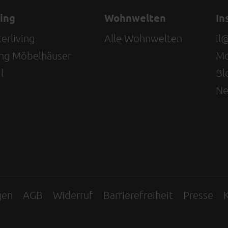
ving
Wohnwelten
In
erliving
Alle Wohnwelten
il
ving Möbelhäuser
Mo
l
Bl
Ne
gen
AGB
Widerruf
Barrierefreiheit
Presse
K