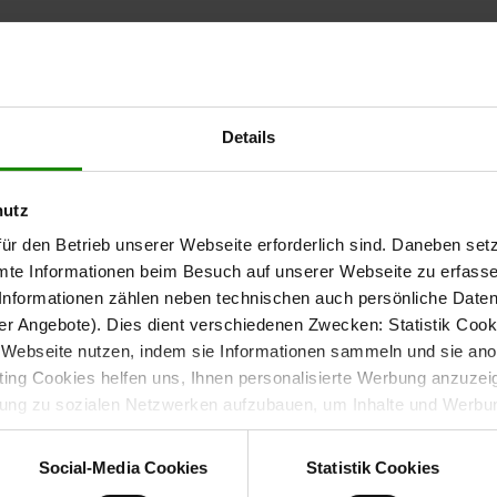
Stauraum und deutsche
Details
– mit Glastürschränken, einem
 eine moderne Optik
hutz
 Kühlschrank. Sie misst ca. 305 cm und schafft eine klare,
ür den Betrieb unserer Webseite erforderlich sind. Daneben se
mte Informationen beim Besuch auf unserer Webseite zu erfas
nformationen zählen neben technischen auch persönliche Daten 
r Angebote). Dies dient verschiedenen Zwecken: Statistik Cook
Webseite nutzen, indem sie Informationen sammeln und sie anony
t ca. 245 cm lang, verfügt über eine übertiefe Arbeitsplatte
ng Cookies helfen uns, Ihnen personalisierte Werbung anzuzei
ld und sorgt für eine gemütliche Kommunikationszone beim
dung zu sozialen Netzwerken aufzubauen, um Inhalte und Werbun
 Einhand-Mischbatterie runden das Design perfekt ab.
 entscheiden, welche Kategorien sie neben den notwendigen Coo
wenn Sie nur notwendige Cookies zulassen wollen, oder auf „
Ein
Social-Media Cookies
Statistik Cookies
nverstanden sind. Über „
Einstellungen
“ können sie eine Auswahl 