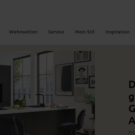
Wohnwelten
Service
Mein Stil
Inspiration
D
g
G
A
In