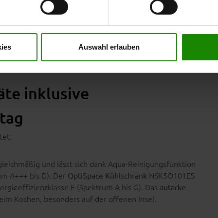
t mit Wirkung für die Zukunft widerrufen. Für weitere Informatione
er Impressum finden Sie
hier
.
und bietet dir
iert
auf alle Holzteile 5 Jahre
t.
ies
Auswahl erlauben
te inklusive
ltag
tet:
 gleichmäßig und lässt sich dank Aqua-Reinigungsfunktion
rum A+++ bis D). Der
NSK5O101ES
OptiSpace Kühlschrank
ergieeffizienzklasse E (Spektrum A bis G). Das
autarke
im Kochen, besonders auf der offenen Insel.