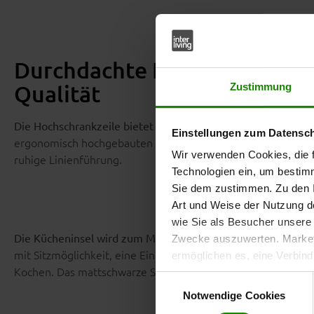
Durchdachte Planung, viel 
Qualität
Zustimmung
Die Hochschrankzeile bietet dir großzügigen Stauraum und
Einstellungen zum Datensc
ergonomisch hochgebauten Backofen sowie einem integrierten
Wir verwenden Cookies, die f
ruhige Linienführung.
Technologien ein, um bestim
Sie dem zustimmen. Zu den I
Art und Weise der Nutzung de
wie Sie als Besucher unsere 
: Sie is
Die Kücheninsel wird zum Mittelpunkt deiner Küche
Zwecke auszuwerten. Marketi
mit Sitzmöglichkeit, eine Einbauspüle, ein autarkes Kochfe
ermöglichen es, eine Verbin
Kochen. Das mattschwarze Spülbecken und die mattschwarze
anzuzeigen. Sie können frei
Einwilligungsauswahl
Klicken Sie auf „
Ablehnen
“, 
Notwendige Cookies
dem Einsatz aller Cookies ei