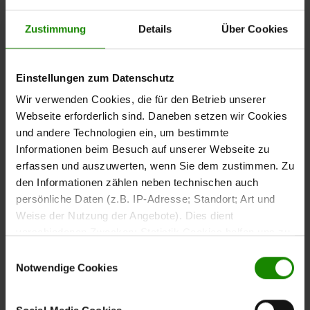
Downloads
Zustimmung
Details
Über Cookies
Interliving Schlafzimmer Serie
Einstellungen zum Datenschutz
1015 – Bettgestell aus Wildeiche
Wir verwenden Cookies, die für den Betrieb unserer
Webseite erforderlich sind. Daneben setzen wir Cookies
Das
Doppelbettgestell aus der Interliving Schlafzimmer
und andere Technologien ein, um bestimmte
verbindet natürliche Materialien mit
Serie 1015
Informationen beim Besuch auf unserer Webseite zu
modernem Design. Die
sorgt
soft gebürstete Wildeiche
erfassen und auszuwerten, wenn Sie dem zustimmen. Zu
für eine warme und wohnliche Optik. Das
Kopfteilpolster
den Informationen zählen neben technischen auch
bietet eine
mit weichem silberfarbenem Stoffbezug
persönliche Daten (z.B. IP-Adresse; Standort; Art und
angenehme Rückenlehne beim Lesen oder Entspannen.
Weise der Nutzung der Angebote). Dies dient
verschiedenen Zwecken: Statistik Cookies helfen uns zu
verstehen, wie Sie als Besucher unsere Webseite
Einwilligungsauswahl
nutzen, indem sie Informationen sammeln und sie
Notwendige Cookies
anonymisiert für statistische Zwecke auszuwerten.
Komfortable Liegefläche und
Marketing Cookies helfen uns, Ihnen personalisierte