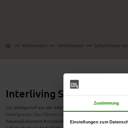
Wohnwelten
Schlafzimmer
Schlafzimmer-Ser
Interliving Schlafzimmer 
Zustimmung
Das
Bettgestell aus der Interliving Schlafzimmer Serie 1032
kieselgrauen Oberflächen sorgen für eine ruhige und helle
setzt einen warmen Akze
havannafarbenem Kunstlederbezug
Einstellungen zum Datensc
geben dem Bett einen stabilen 
Schieferfarbene Metallfüße