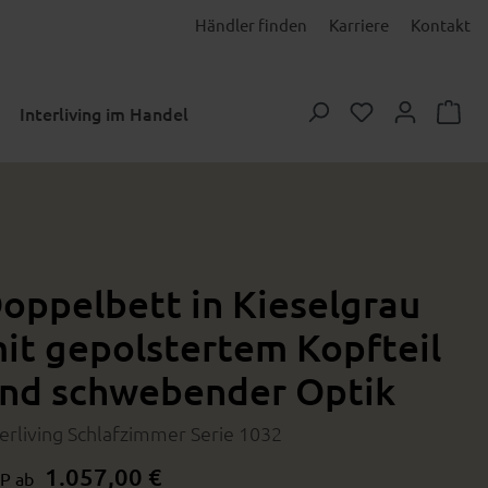
Händler finden
Karriere
Kontakt
Du hast 0 Prod
Interliving im Handel
oppelbett in Kieselgrau
it gepolstertem Kopfteil
nd schwebender Optik
terliving Schlafzimmer Serie 1032
1.057,00 €
P ab