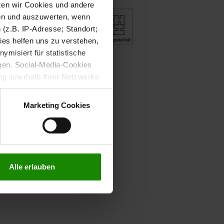
tzen wir Cookies und andere
sen und auszuwerten, wenn
(z.B. IP-Adresse; Standort;
ies helfen uns zu verstehen,
misiert für statistische
gen. Social-Media-Cookies
g innerhalb Ihrer Netzwerke
kies zulassen möchten.
verstanden
“, wenn Sie mit
Marketing Cookies
treffen. Sie können eine
n lesen Sie bitte unsere
Alle erlauben