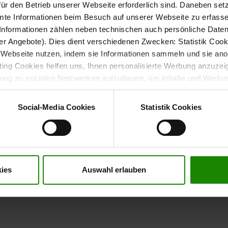
ür den Betrieb unserer Webseite erforderlich sind. Daneben se
mte Informationen beim Besuch auf unserer Webseite zu erfas
nformationen zählen neben technischen auch persönliche Daten 
r Angebote). Dies dient verschiedenen Zwecken: Statistik Cook
exibel anpassen
Webseite nutzen, indem sie Informationen sammeln und sie anony
ng Cookies helfen uns, Ihnen personalisierte Werbung anzuzei
dung zu sozialen Netzwerken aufzubauen, um Inhalte und Werbun
Doppelbett viel Platz für erholsame Nächte. Die
 entscheiden, welche Kategorien sie neben den notwendigen Coo
wenn Sie nur notwendige Cookies zulassen wollen, oder auf „
Ein
Social-Media Cookies
Statistik Cookies
nverstanden sind. Über „
Einstellungen
“ können sie eine Auswahl 
ndividuelle Anpassung der Liegehöhe. Dadurch kannst du den
t mit Wirkung für die Zukunft widerrufen. Für weitere Informatione
edürfnisse anpassen.
er Impressum finden Sie
hier
.
 So kannst du passende Modelle nach deinen persönlichen
ies
Auswahl erlauben