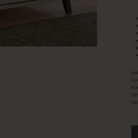
Int
Ein
Kon
Um
Fac