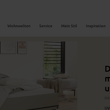
Wohnwelten
Service
Mein Stil
Inspiration
D
m
u
In
UV