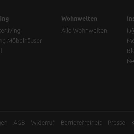
ving
Wohnwelten
In
erliving
Alle Wohnwelten
il
ving Möbelhäuser
Mo
l
Bl
Ne
gen
AGB
Widerruf
Barrierefreiheit
Presse
K