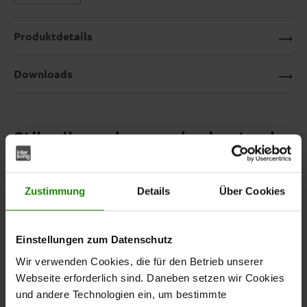
Produktdetails
Downloads
Stilvoll, modern und robust – der
Couchtisch aus der Interliving
Couchtisch Serie 6227
Zustimmung
Details
Über Cookies
Der
aus der Interliving Couchtisch Serie
Couchtisch
Einstellungen zum Datenschutz
6227 vereint edles Design mit hochwertiger
Verarbeitung und langlebiger Funktionalität. Die
dunkle
Wir verwenden Cookies, die für den Betrieb unserer
verleiht
Keramikplatte in Marmor-Nachbildung Marquina
Webseite erforderlich sind. Daneben setzen wir Cookies
dem Tisch eine elegante, moderne Ausstrahlung,
und andere Technologien ein, um bestimmte