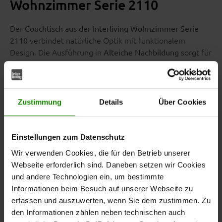
Wohnzimmer Serie 2110
Der
Couchtisch aus der Interliving Wohnzimmer Serie
verbindet natürliche Optik mit funktionalem
2110
Design. Die Ausführung in
sorgt für
Alteiche Nachbildung
eine warme und wohnliche Ausstrahlung und lässt sich
vielseitig mit weiteren Möbeln der Serie kombinieren.
Zustimmung
Details
Über Cookies
Mit ca.
bietet der Couchtisch
120 x 45 x 70 cm (B/LxHxT)
Einstellungen zum Datenschutz
eine großzügige Abstellfläche für Getränke, Snacks,
Wir verwenden Cookies, die für den Betrieb unserer
Bücher oder dekorative Wohnaccessoires.
Webseite erforderlich sind. Daneben setzen wir Cookies
und andere Technologien ein, um bestimmte
Informationen beim Besuch auf unserer Webseite zu
erfassen und auszuwerten, wenn Sie dem zustimmen. Zu
Praktische Ablage für mehr
den Informationen zählen neben technischen auch