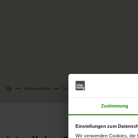
Wohnwelten
Schlafzimmer
Schlafzimmer-Ser
Zustimmung
Einstellungen zum Datensc
Wir verwenden Cookies, die f