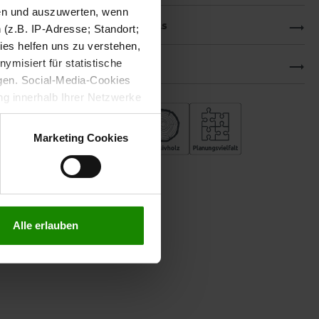
sen und auszuwerten, wenn
Produktdetails
(z.B. IP-Adresse; Standort;
ies helfen uns zu verstehen,
Downloads
misiert für statistische
gen. Social-Media-Cookies
g innerhalb Ihrer Netzwerke
kies zulassen möchten.
verstanden
“, wenn Sie mit
Marketing Cookies
treffen. Sie können eine
n lesen Sie bitte unsere
Alle erlauben