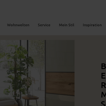
Wohnwelten
Service
Mein Stil
Inspiration
B
E
R
M
S