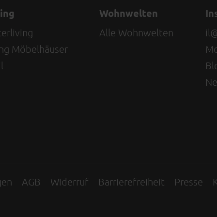
ving
Wohnwelten
In
erliving
Alle Wohnwelten
il
ving Möbelhäuser
Mo
l
Bl
Ne
gen
AGB
Widerruf
Barrierefreiheit
Presse
K