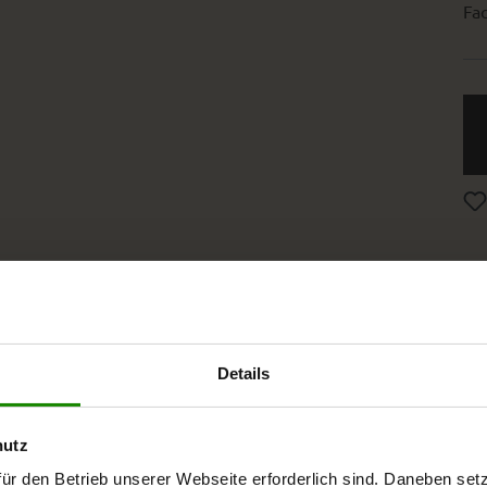
Fac
ien
Details
hutz
ür den Betrieb unserer Webseite erforderlich sind. Daneben se