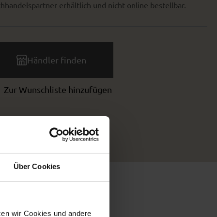
hhandelspartner erhältlich und nicht online bestellbar.
Händler finden
Zur Wunschliste hinzufügen
Über Cookies
tzen wir Cookies und andere