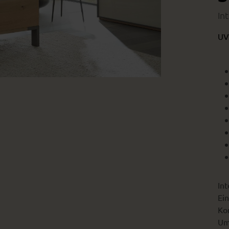
In
UV
Wohnbeispiel
beispiel
Int
Ein
Kon
Um