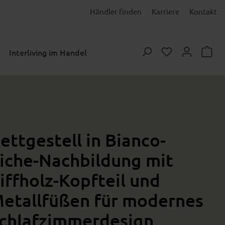
Händler finden
Karriere
Kontakt
Du hast 0 Prod
Interliving im Handel
ettgestell in Bianco-
iche-Nachbildung mit
iffholz-Kopfteil und
etallfüßen für modernes
chlafzimmerdesign