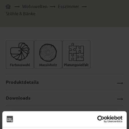
Wohnwelten
Esszimmer
Stühle & Bänke
Produktdetails
Downloads
Interliving Esszimmer Serie 5115