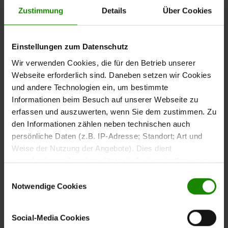
– Polsterbank mit Lederbezug
Zustimmung
Details
Über Cookies
Die
Polsterbank aus der Interliving Esszimmer Serie 5115
Einstellungen zum Datenschutz
verbindet modernen Sitzkomfort mit einer klaren und
wohnlichen Gestaltung. Der
milchkaffeefarbene
Wir verwenden Cookies, die für den Betrieb unserer
sorgt für eine warme und hochwertige
Lederbezug
Webseite erforderlich sind. Daneben setzen wir Cookies
Ausstrahlung und ergänzt unterschiedliche Essbereiche
und andere Technologien ein, um bestimmte
harmonisch.
Informationen beim Besuch auf unserer Webseite zu
erfassen und auszuwerten, wenn Sie dem zustimmen. Zu
den Informationen zählen neben technischen auch
persönliche Daten (z.B. IP-Adresse; Standort; Art und
Weise der Nutzung der Angebote). Dies dient
Die weich gepolsterte Sitz- und Rückenfläche unterstützt
verschiedenen Zwecken: Statistik Cookies helfen uns zu
angenehmes Sitzen im Alltag und bietet komfortable
verstehen, wie Sie als Besucher unsere Webseite
Einwilligungsauswahl
Sitzmöglichkeiten bei gemeinsamen Mahlzeiten oder
nutzen, indem sie Informationen sammeln und sie
Notwendige Cookies
längeren Gesprächen am Tisch.
anonymisiert für statistische Zwecke auszuwerten.
Marketing Cookies helfen uns, Ihnen personalisierte
Social-Media Cookies
Mit ca.
bietet die Bank
215 x 88 x 62 cm (L/BxHxT)
Werbung anzuzeigen. Social-Media-Cookies ermöglichen