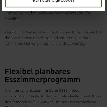
Nur notwendige Cookies
Das konisch geformte
Stativgestell aus anthrazitfarben
ergänzt die moderne
pulverbeschichtetem Metall
Linienführung des Stuhls und sorgt gleichzeitig für
Stabilität.
Zusätzlich erleichtern bodenschonende Kunststoffgleiter
das Verschieben des Stuhls und unterstützen eine
schonende Nutzung empfindlicher Bodenbeläge.
Flexibel planbares
Esszimmerprogramm
Die
bietet
Interliving Esszimmer Serie 5115
verschiedene Möglichkeiten zur individuellen Gestaltung
des Essbereichs.
stehen unterschiedliche
Zur Auswahl