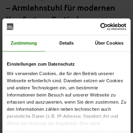
– Armlehnstuhl für modernen
Komfort am Esstisch
Der
Armlehnstuhl aus der Interliving Esszimmer Serie
verbindet angenehmen Sitzkomfort mit einer
5115
Zustimmung
Details
Über Cookies
modernen und hochwertigen Gestaltung. Der
sorgt für eine ruhige
milchkaffeefarbene Lederbezug
und harmonische Ausstrahlung und ergänzt
Einstellungen zum Datenschutz
unterschiedliche Essbereiche stilvoll.
Wir verwenden Cookies, die für den Betrieb unserer
Webseite erforderlich sind. Daneben setzen wir Cookies
und andere Technologien ein, um bestimmte
Informationen beim Besuch auf unserer Webseite zu
Die rundum gepolsterte Sitzschale sowie die
erfassen und auszuwerten, wenn Sie dem zustimmen. Zu
gepolsterten Armlehnen unterstützen bequemes Sitzen
den Informationen zählen neben technischen auch
im Alltag und sorgen für ein angenehmes Sitzgefühl bei
persönliche Daten (z.B. IP-Adresse; Standort; Art und
gemeinsamen Mahlzeiten oder längeren Gesprächen am
Weise der Nutzung der Angebote). Dies dient
Tisch.
verschiedenen Zwecken: Statistik Cookies helfen uns zu