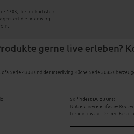
, die für höchsten
erie 4303
begeistert die
Interliving
reint.
Produkte gerne live erleben? 
u
überzeugen
 Sofa Serie 4303
nd der Interliving Küche Serie 3085
iz
So findest Du zu uns:
Nutze unsere einfache Routenf
freuen uns auf Deinen Besuch