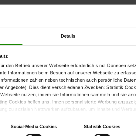
Details
hutz
ür den Betrieb unserer Webseite erforderlich sind. Daneben se
mte Informationen beim Besuch auf unserer Webseite zu erfas
nformationen zählen neben technischen auch persönliche Daten 
r Angebote). Dies dient verschiedenen Zwecken: Statistik Cook
Webseite nutzen, indem sie Informationen sammeln und sie anony
ng Cookies helfen uns, Ihnen personalisierte Werbung anzuzei
dung zu sozialen Netzwerken aufzubauen, um Inhalte und Werbun
 entscheiden, welche Kategorien sie neben den notwendigen Coo
wenn Sie nur notwendige Cookies zulassen wollen, oder auf „
Ein
Social-Media Cookies
Statistik Cookies
nverstanden sind. Über „
Einstellungen
“ können sie eine Auswahl 