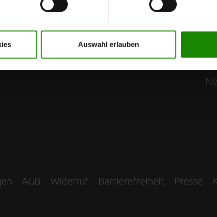
t mit Wirkung für die Zukunft widerrufen. Für weitere Informatione
ving
Wohnwelten
In
er Impressum finden Sie
hier
.
erliving
Alle Wohnwelten
il
ies
Auswahl erlauben
ving Möbelhäuser
Mo
l
Bl
Ne
gen
AGB
Widerruf
Barrierefreiheit
Presse
K