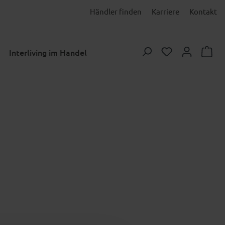
Händler finden
Karriere
Kontakt
Du hast 0 Prod
Interliving im Handel