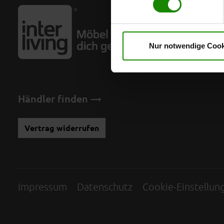
erteilte Einwilligung jederzei
Interli
Datenschutzhinweise
. Uns
Über Int
Nur notwendige Cook
Interli
Mein Sti
Händler finden
Vertrag widerrufen
Impressum
Datenschutz
Cookie-Einstellun