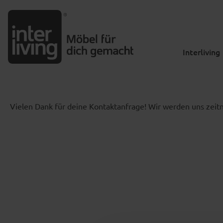
m Hauptinhalt springen
Zur Suche springen
Zur Hauptnavigation springen
Interliving
Vielen Dank für deine Kontaktanfrage! Wir werden uns zei