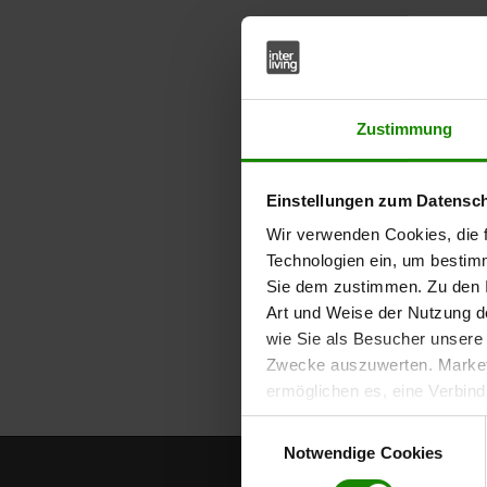
Zustimmung
Einstellungen zum Datensc
Wir verwenden Cookies, die f
Technologien ein, um bestim
Sie dem zustimmen. Zu den I
Art und Weise der Nutzung de
wie Sie als Besucher unsere 
Zwecke auszuwerten. Marketi
ermöglichen es, eine Verbin
anzuzeigen. Sie können frei
Einwilligungsauswahl
Klicken Sie auf „
Ablehnen
“, 
Notwendige Cookies
dem Einsatz aller Cookies ei