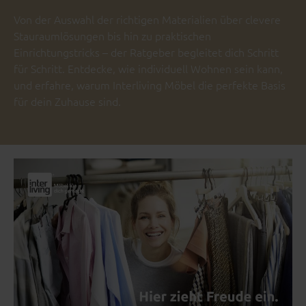
Von der Auswahl der richtigen Materialien über clevere
Stauraumlösungen bis hin zu praktischen
Einrichtungstricks – der Ratgeber begleitet dich Schritt
für Schritt. Entdecke, wie individuell Wohnen sein kann,
und erfahre, warum Interliving Möbel die perfekte Basis
für dein Zuhause sind.