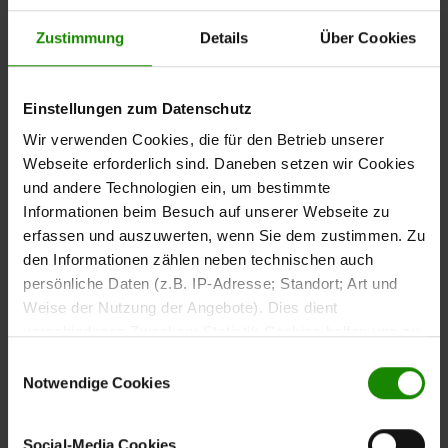
Zustimmung
Details
Über Cookies
Einstellungen zum Datenschutz
Wir verwenden Cookies, die für den Betrieb unserer
Webseite erforderlich sind. Daneben setzen wir Cookies
und andere Technologien ein, um bestimmte
Informationen beim Besuch auf unserer Webseite zu
10.09.2025
erfassen und auszuwerten, wenn Sie dem zustimmen. Zu
Goodbye Chaos - Hello Hauswirtschaftsraum!
den Informationen zählen neben technischen auch
persönliche Daten (z.B. IP-Adresse; Standort; Art und
Weise der Nutzung der Angebote). Dies dient
verschiedenen Zwecken: Statistik Cookies helfen uns zu
verstehen, wie Sie als Besucher unsere Webseite
Einwilligungsauswahl
nutzen, indem sie Informationen sammeln und sie
Notwendige Cookies
anonymisiert für statistische Zwecke auszuwerten.
Marketing Cookies helfen uns, Ihnen personalisierte
Social-Media Cookies