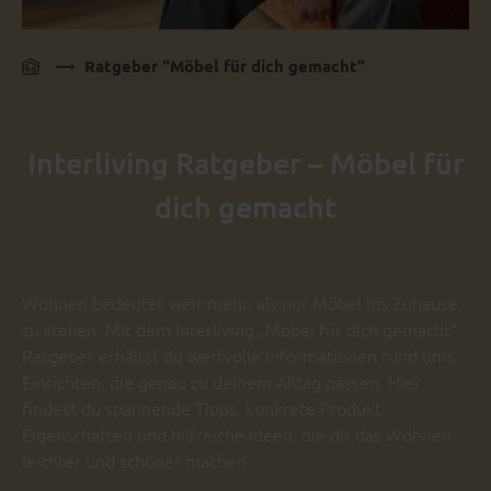
Ratgeber "Möbel für dich gemacht"
Interliving Ratgeber – Möbel für
dich gemacht
Wohnen bedeutet weit mehr, als nur Möbel ins Zuhause
zu stellen. Mit dem Interliving „Möbel für dich gemacht“
Ratgeber erhältst du wertvolle Informationen rund ums
Einrichten, die genau zu deinem Alltag passen. Hier
findest du spannende Tipps, konkrete Produkt-
Eigenschaften und hilfreiche Ideen, die dir das Wohnen
leichter und schöner machen.